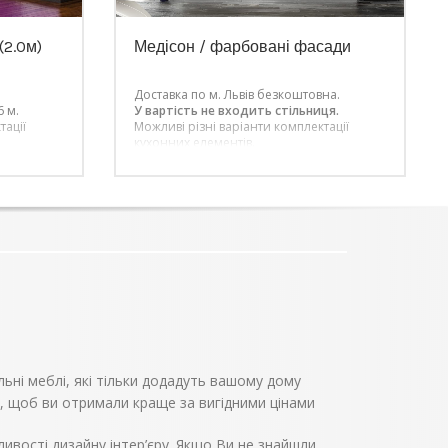
2.0м)
Медісон / фарбовані фасади
Доставка по м. Львів безкоштовна.
6 м.
У вартість не входить стільниця.
тації
Можливі різні варіанти комплектації
кухонних елементів.
омою
ою Меблі-
 набір
омітна і
вно,
асних
 від
дуже
і. Завдяки
 зможете
дизайн
льні меблі, які тільки додадуть вашому дому
, щоб ви отримали краще за вигідними цінами
ивості дизайну інтер’єру. Якщо Ви не знайшли