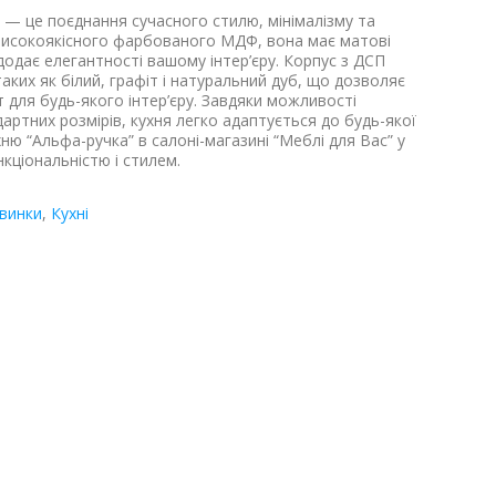
— це поєднання сучасного стилю, мінімалізму та
 високоякісного фарбованого МДФ, вона має матові
 додає елегантності вашому інтер’єру. Корпус з ДСП
таких як білий, графіт і натуральний дуб, що дозволяє
 для будь-якого інтер’єру. Завдяки можливості
артних розмірів, кухня легко адаптується до будь-якої
ню “Альфа-ручка” в салоні-магазині “Меблі для Вас” у
кціональністю і стилем.
овинки
,
Кухні