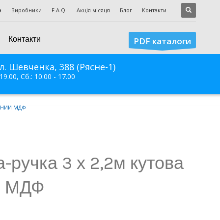
а
Виробники
F.A.Q.
Акція місяця
Блог
Контакти
Контакти
PDF каталоги
л. Шевченка, 388 (Рясне-1)
 19.00, Сб.: 10.00 - 17.00
ВАНИЙ МДФ
-ручка 3 х 2,2м кутова
й МДФ