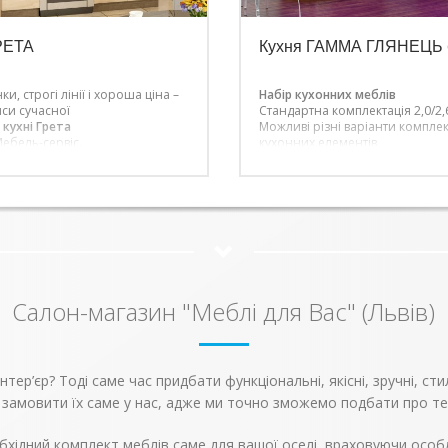
РЕТА
Кухня ГАММА ГЛЯНЕЦЬ (
інки, строгі лінії і хороша ціна –
Набір кухонних меблів
иси сучасної
Стандартна комплектація 2,0/2,
 кухні Грета
Можливі різні варіанти комплек
ебель-сервіс.
кухонних елементів
 не входить стільниця. Ціна
2.0м- 8500 грн
а комплект
Кухня Гамма, виготовлена від
українською меблевою фабрик
Сервіс, являє собою модульний
кухонних меблевих елементів. П
практична, такі меблі, безсумні
викличе інтерес у активних суч
людей.
Модульна кухня «Гамма»
фабрики «MEBEL-SERVICE» – це 
сучасний набір меблів для кухн
Салон-магазин "Меблі для Вас" (Львів)
великому вибору кольорів, Ви
створити дійсно неповторний 
Вашого інтер’єру.
ер’єр? Тоді саме час придбати функціональні, якісні, зручні, сти
 замовити їх саме у нас, адже ми точно зможемо подбати про те
бхідний комплект меблів саме для вашої оселі, враховуючи особл