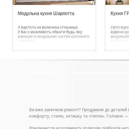
Модульна кухня Шарлотта
Кухня Г
У вартість не включена стільниця.
Світлі відт
У Вас є можливість обрати будь-яку
відмінні р
варіацію із модульних частин кухонного
модульної
гарнітуру.
фабрики М
У вартість
вказана з
Ви вже закінчили ремонт? Продумали до деталей інт
комфорту, стилю, затишку та «тепла». Головне —
Різноманіття асортименту дозволяє підібрати нео