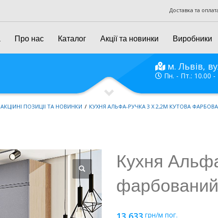
Доставка та оплат
а
Про нас
Каталог
Акції та новинки
Виробники
м. Львів, ву
Пн. - Пт.: 10.00 -
АКЦІЙНІ ПОЗИЦІЇ ТА НОВИНКИ
КУХНЯ АЛЬФА-РУЧКА 3 Х 2,2М КУТОВА ФАРБО
Кухня Альфа
фарбовани
13 633
грн/м пог.