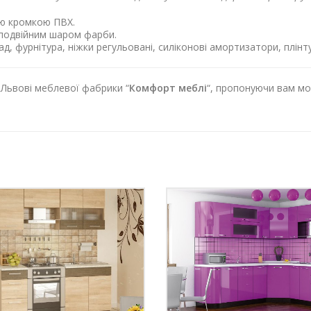
ою кромкою ПВХ.
подвійним шаром фарби.
д, фурнітура, ніжки регульовані, силіконові амортизатори, плінт
 Львові меблевої фабрики “
Комфорт меблі
“, пропонуючи вам мож