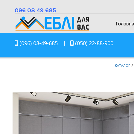
096 08 49 685
Головн
(096) 08-49-685
|
(050) 22-88-900
КАТАЛОГ