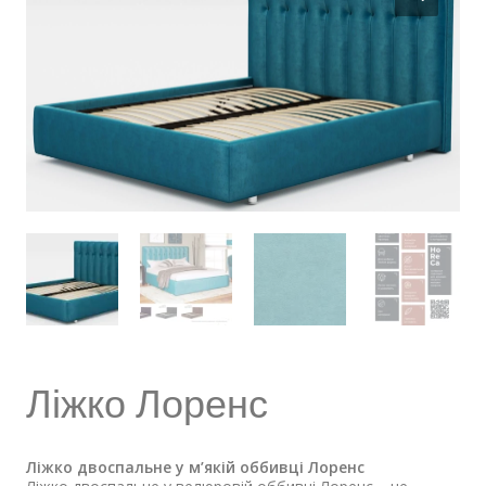
Ліжко Лоренс
Ліжко двоспальне у м’якій оббивці Лоренс