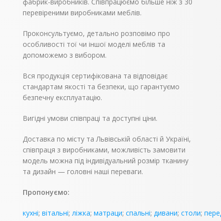
фабрик-виробників. Співпрацюємо більше ніж з 30
перевіреними виробниками меблів.
Проконсультуємо, детально розповімо про
особливості тої чи іншої моделі меблів та
допоможемо з вибором.
Вся продукція сертифікована та відповідає
стандартам якості та безпеки, що гарантуємо
безпечну експлуатацію.
Вигідні умови співпраці та доступні ціни.
Доставка по місту та Львівській області й Україні,
співпраця з виробниками, можливість замовити
модель можна під індивідуальний розмір тканину
та дизайн — головні наші переваги.
Пропонуємо:
кухні
;
вітальні
;
ліжка
;
матраци
;
спальні
;
дивани
;
столи
;
пере