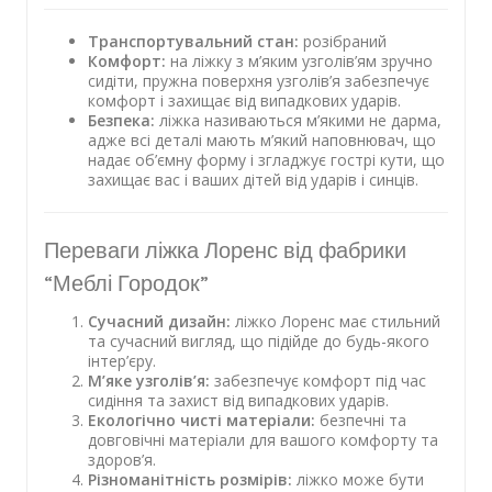
Транспортувальний стан:
розібраний
Комфорт:
на ліжку з м’яким узголів’ям зручно
сидіти, пружна поверхня узголів’я забезпечує
комфорт і захищає від випадкових ударів.
Безпека:
ліжка називаються м’якими не дарма,
адже всі деталі мають м’який наповнювач, що
надає об’ємну форму і згладжує гострі кути, що
захищає вас і ваших дітей від ударів і синців.
Переваги ліжка Лоренс від фабрики
“Меблі Городок”
Сучасний дизайн:
ліжко Лоренс має стильний
та сучасний вигляд, що підійде до будь-якого
інтер’єру.
М’яке узголів’я:
забезпечує комфорт під час
сидіння та захист від випадкових ударів.
Екологічно чисті матеріали:
безпечні та
довговічні матеріали для вашого комфорту та
здоров’я.
Різноманітність розмірів:
ліжко може бути