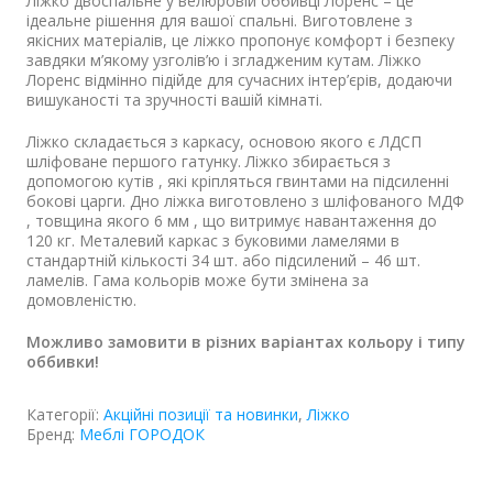
Ліжко двоспальне у велюровій оббивці Лоренс – це
ідеальне рішення для вашої спальні. Виготовлене з
якісних матеріалів, це ліжко пропонує комфорт і безпеку
завдяки м’якому узголів’ю і згладженим кутам. Ліжко
Лоренс відмінно підійде для сучасних інтер’єрів, додаючи
вишуканості та зручності вашій кімнаті.
Ліжко складається з каркасу, основою якого є ЛДСП
шліфоване першого гатунку. Ліжко збирається з
допомогою кутів , які кріпляться гвинтами на підсиленні
бокові царги. Дно ліжка виготовлено з шліфованого МДФ
, товщина якого 6 мм , що витримує навантаження до
120 кг. Металевий каркас з буковими ламелями в
стандартній кількості 34 шт. або підсилений – 46 шт.
ламелів. Гама кольорів може бути змінена за
домовленістю.
Можливо замовити в різних варіантах кольору і типу
оббивки!
Категорії:
Акційні позиції та новинки
,
Ліжко
Бренд:
Меблі ГОРОДОК