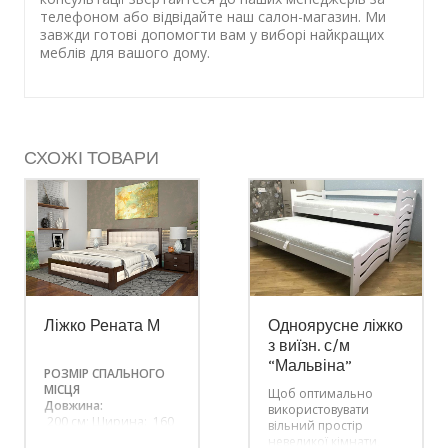
телефоном або відвідайте наш салон-магазин. Ми
завжди готові допомогти вам у виборі найкращих
меблів для вашого дому.
СХОЖІ ТОВАРИ
Ліжко Рената М
Одноярусне ліжко
з виїзн. с/м
“Мальвіна”
РОЗМІР СПАЛЬНОГО
МІСЦЯ
Щоб оптимально
Довжина:
використовувати
200 см; Ширина: 160
вільний простір
см.
У вартість не
невеликої кімнати,