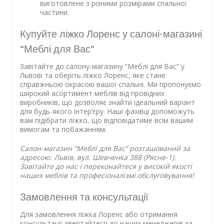
виготовлене з різними розмірами спальної
частини.
Купуйте ліжко Лоренс у салоні-магазині
“Меблі для Вас”
Завітайте до салону-магазину “Меблі для Вас” у
Львові та оберіть ліжко Лоренс, яке стане
справжньою окрасою вашої спальні. Ми пропонуємо
широкий асортимент меблів від провідних
виробників, що дозволяє знайти ідеальний варіант
для будь-якого інтер’єру. Наші фахівці допоможуть
вам підібрати ліжко, що відповідатиме всім вашим
вимогам та побажанням.
Салон-магазин “Меблі для Вас” розташований за
адресою: Львів, вул. Шевченка 388 (Рясне-1).
Завітайте до нас і переконайтеся у високій якості
наших меблів та професіоналізмі обслуговування!
Замовлення та консультації
Для замовлення ліжка Лоренс або отримання
консультації звертайтеся до наших менеджерів за