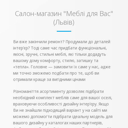
Ціна вказана
чого забезпечується
за стандартну
надійність і висока
Салон-магазин "Меблі для Вас"
комплектацію – 160 х
якість продукції.
200 см.
Покриття ліжка
(Львів)
Білий колір – плюс
робиться
15% вартості
сертифікованим
лаком виробництва
Іспанії Barpimo. Ліжко
комплектується
Ви вже закінчили ремонт? Продумали до деталей
дерев’яними
інтер’єр? Тоді саме час придбати функціональні,
ламелями, які
забезпечують
якісні, зручні, стильні меблі, які тільки додадуть
вентиляцію матрацу і
вашому дому комфорту, стилю, затишку та
постільної білизни.
«тепла». Головне — замовити їх саме у нас, адже
Вашому малюку буде
радісно, затишно та
ми точно зможемо подбати про те, щоб ви
безпечно.
отримали краще за вигідними цінами
Різноманіття асортименту дозволяє підібрати
необхідний комплект меблів саме для вашої оселі,
враховуючи особливості дизайну інтер’єру. Якщо
Ви не знайшли підходящий варіант у на сайті ми
можемо допомогти підібрати ідеальну модель для
вашого дизайну у каталогах наших партнерів,