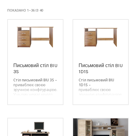
ПОКАЗАНО 1–36 ІЗ 40
Письмовий стіл BIU
Письмовий стіл BIU
3S
1D1S
Стіл письмовий BIU 3S –
Стіл письмовий BIU
приваблює своєю
1D1S –
зручною конфігурацією.
приваблює своєю
У ньому немає нічого
зручною конфігурацією.
зайвого, тільки все
У ньому немає нічого
найнеобхідніше. Стіл з
зайвого, тільки все
однією тумбою з
найнеобхідніше. Стіл з
широкою і просторою
однією тумбою з
стільницею та однією
широкою і просторою
полицею, яка
стільницею та однією
розміщена одразу під
полицею, яка
стільницею. Тумба
розміщена одразу під