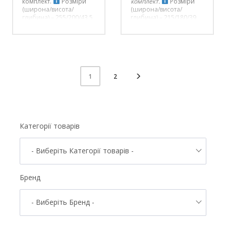
комплект.
Розміри
комплект.
Розміри
(широна/висота/
(широна/висота/
глибина) – 255/200/43,5
глибина) – 215/180/39
см
см
2
1
Категорії товарів
- Виберіть Категорії товарів -
Бренд
- Виберіть Бренд -