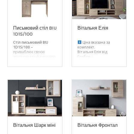
складається з тьох
стільницею. Тумба
шухляд.
складається з шухляди і
однодверного відділу з
полицею всередині.
Письмовий стіл BIU
Вітальня Елія
1D1S/100
Стіл письмовий BIU
Ціна вказана за
1D1S/100 –
комплект.
приваблює своєю
Вітальня Елія від
зручною конфігурацією.
Гербор –
У ньому немає нічого
сучасна та
зайвого, тільки все
функціональна колекція
найнеобхідніше. Стіл з
меблів. Унікальний
однією тумбою з
дизайн, який поєднує у
широкою і просторою
собі усі сучасні
стільницею та двома
тенденції: геометрично
полицями, які
правильні форми,
розміщені одразу під
витягнуті ручки,
стільницею. Тумба
популярні дерев’яні
складається з шухляди і
кольори фасадів.
однодверного відділу з
полицею всередині.
Вітальня Шарк міні
Вітальня Фронтал