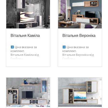
дозволять помістити у
кольори: “бетон0” та
собі усі необхідні речі.
“білий”, продовгуваті
Стильний та
зручні ручки, скляні
лаконічний дизайн та
вітрини, які наповнять
світлі кольорові
вітальню легкістю,
рішення прикрасять
свіжістю та затишком.
Вашу вітальню.
Вітальня Каміла
Вітальня Вероніка
Ціна вказана за
Ціна вказана за
комплект.
комплект.
Вітальня Каміла від
Вітальня Вероніка від
Гербор –
Гербор –
сучасний,
сучасний,
функціональний набір
функціональний набір
у вітальню. Готова
у вітальню. Приємне
вітальня стане
поєднання дерева та
оптимальним
білого, який добавляє
рішенням для
контрасту, а місткі та
облаштування
функціональні
затишної кімнати.
елементи помістять всі
Придбання комплекту
необхідні вам речі.
позбавить вас від
необхідності тратити
свій дорогоцінний час