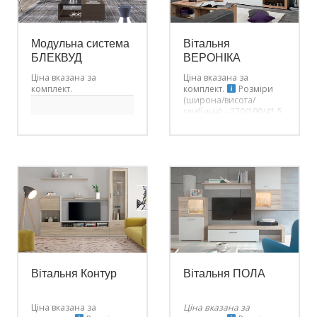
затишною.
Модульна система
Вітальня
БЛЕКВУД
ВЕРОНІКА
Ціна вказана за
Ціна вказана за
комплект.
комплект.
Розміри
(широна/висота/
001
глибина) – 270/190/41,5
БЛЕКВУД_Тумба_RTV3S
см
002
БЛЕКВУД_Полиця_POL90
003
БЛЕКВУД_Полиця_POL135
004
БЛЕКВУД_Вітрина_WIT_55
005
БЛЕКВУД_Пенал_REG_80
Вітальня Контур
Вітальня ПОЛА
Ціна вказана за
Ціна вказана за