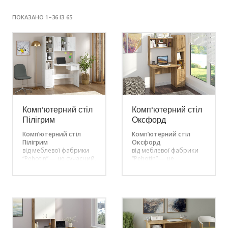
ПОКАЗАНО 1–36 ІЗ 65
Комп’ютерний стіл
Комп’ютерний стіл
Пілігрим
Оксфорд
Комп’ютерний стіл
Комп’ютерний стіл
Пілігрим
Оксфорд
від меблевої фабрики
від меблевої фабрики
“Pehotin” — це сучасний,
“Pehotin” — це
функціональний та
практичне рішення для
місткий стіл, створений
організації зручного
для тих, хто цінує
робочого місця вдома
комфорт і порядок у
чи в офісі. Модель
робочому просторі.
поєднує стильний
Ідеально підійде як для
дизайн,
домашнього офісу, так і
функціональність і
для дитячої чи
ергономічність,