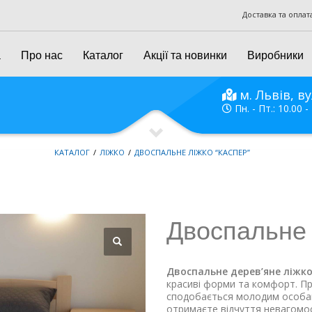
Доставка та оплат
а
Про нас
Каталог
Акції та новинки
Виробники
м. Львів, ву
Пн. - Пт.: 10.00 -
КАТАЛОГ
ЛІЖКО
ДВОСПАЛЬНЕ ЛІЖКО “КАСПЕР”
Двоспальне 
Двоспальне дерев’яне ліжко 
красиві форми та комфорт. П
сподобається молодим особам.
отримаєте відчуття невагомост