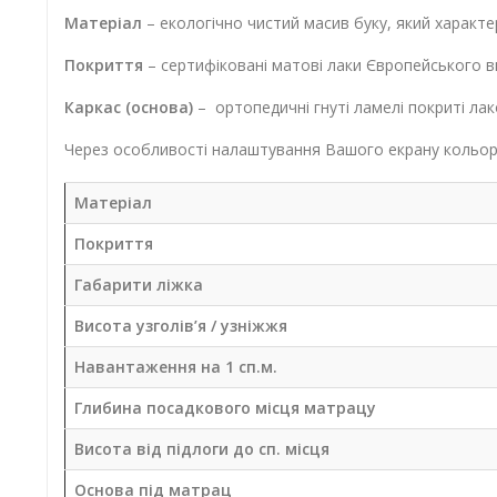
Матеріал
– екологічно чистий масив буку, який характер
Покриття
– сертифіковані матові лаки Європейського в
Каркас (основа)
– ортопедичні гнуті ламелі покриті лак
Через особливості налаштування Вашого екрану кольоро
Матеріал
Покриття
Габарити ліжка
Висота узголів’я / узніжжя
Навантаження на 1 сп.м.
Глибина посадкового місця матрацу
Висота від підлоги до сп. місця
Основа під матрац