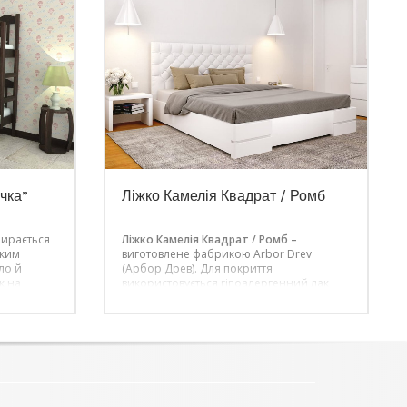
чка”
Ліжко Камелія Квадрат / Ромб
бирається
Ліжко Камелія Квадрат / Ромб –
аким
виготовлене фабрикою Arbor Drev
ло й
(Арбор Древ). Для покриття
к на
використовується гіпоалергенний лак
му.
італійського виробництва. Ціна вказана
же
за стандартну комплектацію.
ліва.
Ціна вказана
ревини
за стандартну комплектацію – 160 х 200
аком,
см.
ня
Білий колір – плюс 15% вартості
и
й і