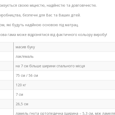
изується своєю міцністю, надійністю та довговічністю.
иробництва, безпечні для Вас та Ваших дітей.
ом, які будуть надійною основою під матрац.
ва гама може відрізнятися від фактичного кольору виробу!
масив буку
лак/емаль
на 7 см більше ширини спального місця
75 см / 56 см
120 кг
7 см
26,5 см
ламель гнута ортопедична (ширина – 5,3 см, між ламеля