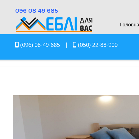
096 08 49 685
Головн
(096) 08-49-685
|
(050) 22-88-900