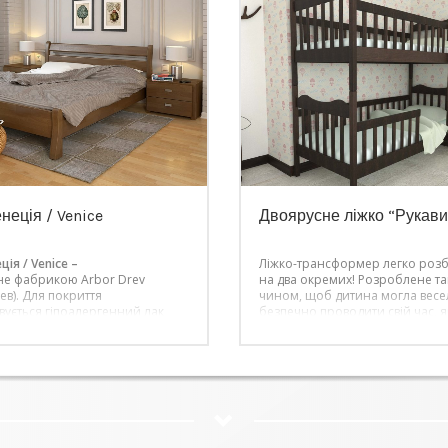
неція / Venice
Двоярусне ліжко “Рукави
ція / Venice –
Ліжко-трансформер легко роз
не фабрикою Arbor Drev
на два окремих! Розроблене т
ев). Для покриття
чином, щоб дитина могла весе
вується гіпоалергенний лак
безпечно проводити свій час, я
го виробництва. Ціна вказана
першому поверсі, так і на друго
тну комплектацію.
Обладнане драбиною, яка мо
ана
розміщуватися як зправа, так і з
тну комплектацію – 160 х 200
Виготовлене з натуральної де
(бук), покрите високоякісним л
р – плюс 15% вартості
фурнітура та елементи кріплен
сертифіковані в Україні. Завдяк
використанню захисних панеле