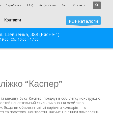
а
Виробники
F.A.Q.
Акція місяця
Блог
Контакти
Контакти
PDF каталоги
л. Шевченка, 388 (Рясне-1)
 19.00, Сб.: 10.00 - 17.00
ліжко “Каспер”
із масиву буку Каспер,
поєднує в собі легку конструкцію,
ростий ненав’язливий стиль виконання особливо
 Якщо ви обираєте світлі варіанти кольорів – то
і та простору. Контрастні, насичені відтінки підкреслять