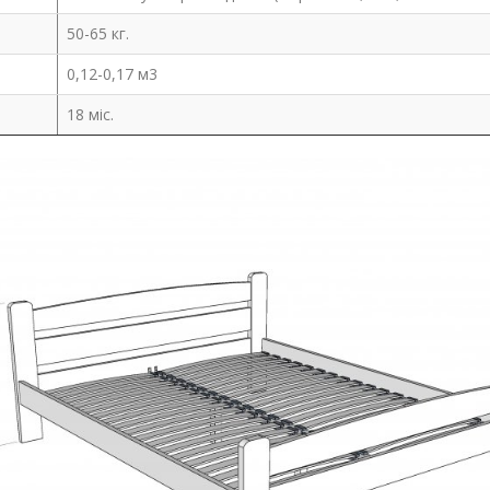
50-65 кг.
0,12-0,17 м3
18 міс.