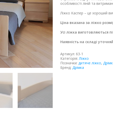
особливості ліній та витриман
Ліжко Каспер – це хороший виб
Ціна вказана за ліжко розм
Усі ліжка виготовляються п
Наявність на складі уточня
Артикул:
63-1
Категорія:
Ліжко
Позначки:
дитяче ліжко
,
Дрімк
Бренд:
Дрімка