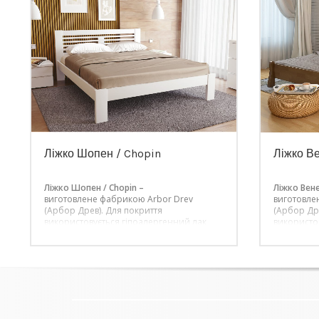
Ліжко Шопен / Chopin
Ліжко Ве
Ліжко Шопен / Chopin –
Ліжко Вене
виготовлене фабрикою Arbor Drev
виготовле
(Арбор Древ). Для покриття
(Арбор Др
використовується гіпоалергенний лак
використо
італійського виробництва. Ціна вказана
італійсько
за стандартну комплектацію.
за стандар
Ціна вказана
Ціна вказ
за стандартну комплектацію – 160 х 200
за стандар
см.
см.
Білий колір – плюс 15% вартості
Білий колі