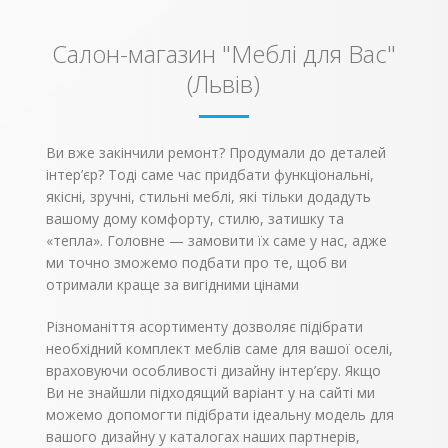
Подушки зі знімними
Глибина
1450
чохлами, додатково –
квадратні подушки
Салон-магазин "Меблі для Вас"
розміром 40см х 40см.
Спальне місце
2350 х
1450
(Львів)
Механізм
дельфін
трансформації
Ви вже закінчили ремонт? Продумали до деталей
Ціна вказа за модель
інтер’єр? Тоді саме час придбати функціональні,
у наведеному нижче
кольорі
якісні, зручні, стильні меблі, які тільки додадуть
вашому дому комфорту, стилю, затишку та
«тепла». Головне — замовити їх саме у нас, адже
ми точно зможемо подбати про те, щоб ви
отримали краще за вигідними цінами
Різноманіття асортименту дозволяє підібрати
необхідний комплект меблів саме для вашої оселі,
враховуючи особливості дизайну інтер’єру. Якщо
Ви не знайшли підходящий варіант у на сайті ми
можемо допомогти підібрати ідеальну модель для
вашого дизайну у каталогах наших партнерів,