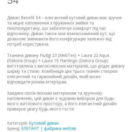
54
Диван Benefit 54 – елегантний кутовий диван має зручне
та міцне наповнення з пружинної змійки та
пінополіуретану, що забезпечує комфорт під час
відпочинку. Диван також має взаємозамінний кут, що
дозволяє змінювати його конфігурацію залежно від
потреб користувача.
Тканина дивану Fiudgi 23 (MebTex) + Laura 22 Aqua
(Dekora Group) + Laura 19 Flamingo (Dekora Group)
виготовлена з високоякісних матеріалів, що додає дивану
шарму та стилю. Комбінація цих трьох тканин створює
елегантний та гармонійний дизайн, який може
відповідати різним інтер’єрам.
Завдяки своїм якісним матеріалам та зручному
наповненню, цей диван є чудовим вибором для будь-
якого житлового простору, а його елегантний дизайн
приверне увагу будь-якого гостя.
Категорія:
Кутовий диван
Бренд:
ЕЛЕГАНТ | фабрика меблів