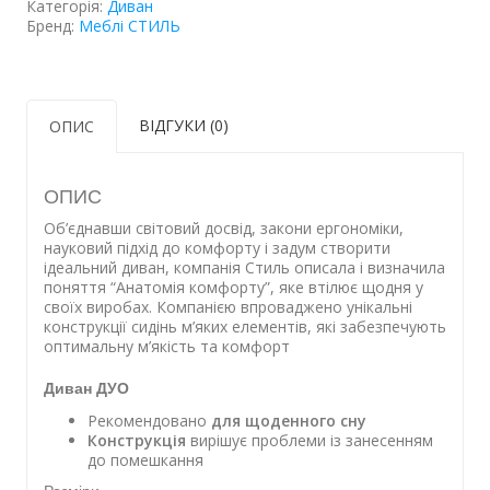
Категорія:
Диван
Бренд:
Меблі СТИЛЬ
ВІДГУКИ (0)
ОПИС
ОПИС
Об’єднавши світовий досвід, закони ергономіки,
науковий підхід до комфорту і задум створити
ідеальний диван, компанія Стиль описала і визначила
поняття “Анатомія комфорту”, яке втілює щодня у
своїх виробах. Компанією впроваджено унікальні
конструкції сидінь м’яких елементів, які забезпечують
оптимальну м’якість та комфорт
Диван ДУО
Рекомендовано
для щоденного сну
Конструкція
вирішує проблеми із занесенням
до помешкання