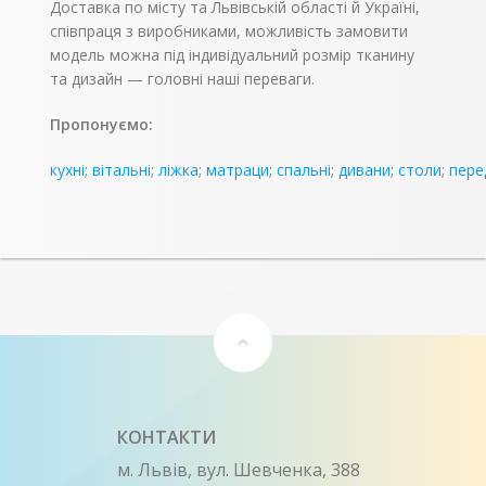
Доставка по місту та Львівській області й Україні,
співпраця з виробниками, можливість замовити
модель можна під індивідуальний розмір тканину
та дизайн — головні наші переваги.
Пропонуємо:
кухні
;
вітальні
;
ліжка
;
матраци
;
спальні
;
дивани
;
столи
;
пере
КОНТАКТИ
м. Львів, вул. Шевченка, 388