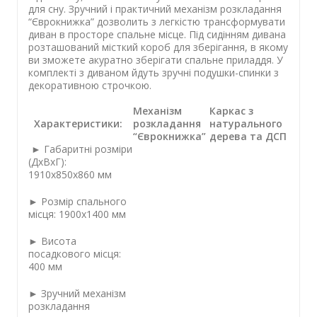
для сну. Зручний і практичний механізм розкладання
“Єврокнижка” дозволить з легкістю трансформувати
диван в просторе спальне місце. Під сидінням дивана
розташований місткий короб для зберігання, в якому
ви зможете акуратно зберігати спальне приладдя. У
комплекті з диваном йдуть зручні подушки-спинки з
декоративною строчкою.
Механізм
Каркас з
Характеристики:
розкладання
натурального
“Єврокнижка”
дерева та ДСП
► Габаритні розміри
(ДхВхГ):
1910х850х860 мм
► Розмір спального
місця: 1900х1400 мм
► Висота
посадкового місця:
400 мм
► Зручний механізм
розкладання