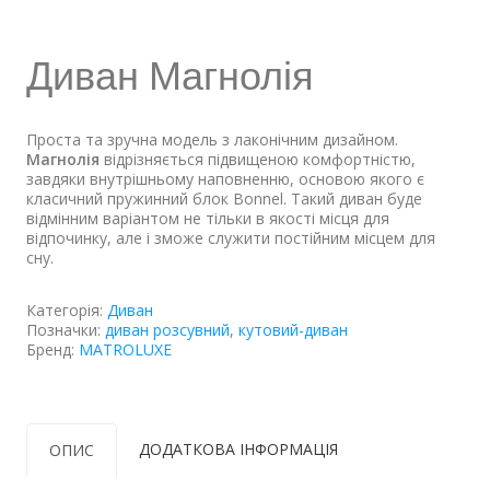
Диван Магнолія
Проста та зручна модель з лаконічним дизайном.
Магнолія
відрізняється підвищеною комфортністю,
завдяки внутрішньому наповненню, основою якого є
класичний пружинний блок Bonnel. Такий диван буде
відмінним варіантом не тільки в якості місця для
відпочинку, але і зможе служити постійним місцем для
сну.
Категорія:
Диван
Позначки:
диван розсувний
,
кутовий-диван
Бренд:
MATROLUXE
ДОДАТКОВА ІНФОРМАЦІЯ
ОПИС