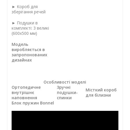
► Короб для
зберігання речей
► Подушки в
комплекті: 3 великі
(600х500 мм)
Модель
виробляється в
запропонованих
дизайнах
Особливості моделі
Ортопедичне
Зручні
Місткий короб
внутрішнє
подушки-
для білизни
наповнення
спинки
Блок пружин Bonnel