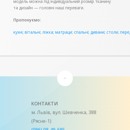
модель можна під індивідуальний розмір тканину
та дизайн — головні наші переваги.
Пропонуємо:
кухні
;
вітальні
;
ліжка
;
матраци
;
спальні
;
дивани
;
столи
;
пере
КОНТАКТИ
м. Львів, вул. Шевченка, 388
(Рясне-1)
(096) 08-49-685