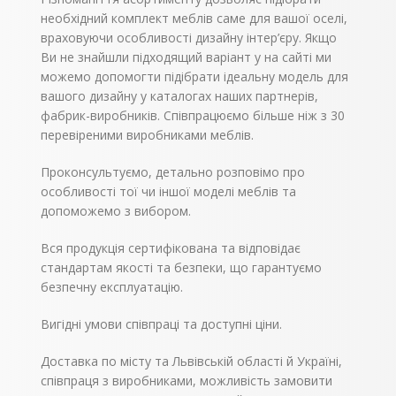
відсік для зберігання
необхідний комплект меблів саме для вашої оселі,
постільної білизни
підвищує
враховуючи особливості дизайну інтер’єру. Якщо
функціональність
Ви не знайшли підходящий варіант у на сайті ми
виробу. Виробництво
можемо допомогти підібрати ідеальну модель для
фабрики “Сократ-
Свінг” гарантує
вашого дизайну у каталогах наших партнерів,
високий стандарт
фабрик-виробників. Співпрацюємо більше ніж з 30
якості.
У комплект
перевіреними виробниками меблів.
входять дві великі
подушки із знімними
чохлами.
Механізм
Проконсультуємо, детально розповімо про
трансформації –
особливості тої чи іншої моделі меблів та
«єврософа».
допоможемо з вибором.
Вся продукція сертифікована та відповідає
стандартам якості та безпеки, що гарантуємо
безпечну експлуатацію.
Вигідні умови співпраці та доступні ціни.
Доставка по місту та Львівській області й Україні,
співпраця з виробниками, можливість замовити