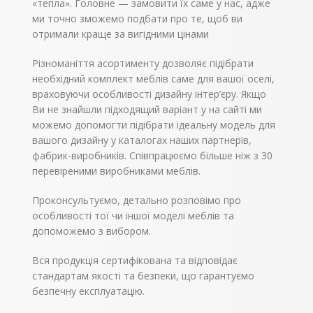
(800×720)
«тепла». Головне — замовити їх саме у нас, адже
Навісну шафу окап 60
ми точно зможемо подбати про те, щоб ви
(600×360)
отримали краще за вигідними цінами
Навісну шафу 80
вітрина (800×720)
Навісну шафу 60
Різноманіття асортименту дозволяє підібрати
(600×720)
необхідний комплект меблів саме для вашої оселі,
Нижня тумба 50
(500×820) – 2 шт
враховуючи особливості дизайну інтер’єру. Якщо
Нижня тумба 80
Ви не знайшли підходящий варіант у на сайті ми
(800×820)
Тумба під духовку
можемо допомогти підібрати ідеальну модель для
(600×820)
вашого дизайну у каталогах наших партнерів,
Нижня тумба 40 двері
фабрик-виробників. Співпрацюємо більше ніж з 30
(400×820)
Нижня тумба 40
перевіреними виробниками меблів.
висувні ящики
(400×820)
Проконсультуємо, детально розповімо про
Нижня тумба 60
(600×820)
Кухню
особливості тої чи іншої моделі меблів та
можна придбати, як в
допоможемо з вибором.
стандартній
комплектації 3,3 м, так
і посекційно. Ціну
Вся продукція сертифікована та відповідає
уточнюйте у
стандартам якості та безпеки, що гарантуємо
менеджера.
безпечну експлуатацію.