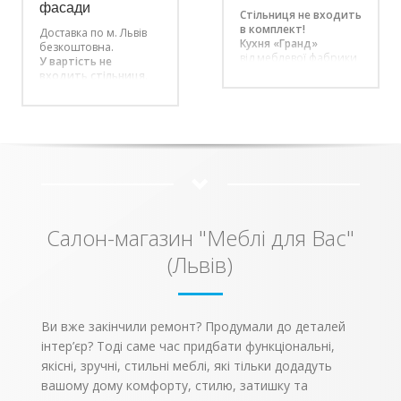
Лаконічний дизайн
фасади
Стільниця не входить
фасадів підкреслює
в комплект!
сучасний стиль, а
Доставка по м. Львів
Кухня «Гранд»
продумані модулі
безкоштовна.
від меблевої фабрики
роблять кухню
У вартість не
«Мебель-Сервіс»
практичною та
входить стільниця.
. Фасади кухні можна
зручною для
Ціна вказана за
виготовити двох видів
приготування їжі.
комплект
– «Береза ​​тундра» або
«Дуб
золотий». Різноманіття
модульних секцій
різної ширини, з
кутовими
закінченнями, дають
Можливі різні
можливість підібрати
варіанти комплектації
комплект у
Салон-магазин "Меблі для Вас"
кухонних елементів.
відповідності з
(Львів)
архітектурними
особливостями
приміщення і Ваших
потреб.
Елементи Кухні Гранд
Ви вже закінчили ремонт? Продумали до деталей
(3,3 м):
інтер’єр? Тоді саме час придбати функціональні,
Пенал малий 50
якісні, зручні, стильні меблі, які тільки додадуть
вітрина (560×1262)
вашому дому комфорту, стилю, затишку та
Навісну шафу 80