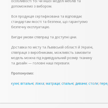
особливості тої чи іншої моделі меблів та
допоможемо з вибором.
Вся продукція сертифікована та відповідає
стандартам якості та безпеки, що гарантуємо
безпечну експлуатацію.
Вигідні умови співпраці та доступні ціни.
Доставка по місту та Львівській області й Україні,
співпраця з виробниками, можливість замовити
модель можна під індивідуальний розмір тканину
та дизайн — головні наші переваги.
Пропонуємо:
кухні
;
вітальні
;
ліжка
;
матраци
;
спальні
;
дивани
;
столи
;
пере