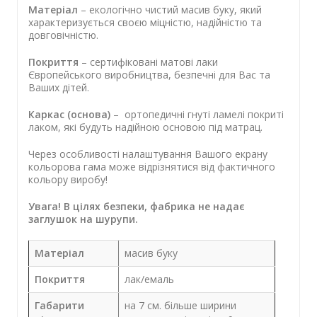
Матеріал
– екологічно чистий масив буку, який
характеризується своєю міцністю, надійністю та
довговічністю.
Покриття
– сертифіковані матові лаки
Європейського виробництва, безпечні для Вас та
Ваших дітей.
Каркас (основа)
– ортопедичні гнуті ламелі покриті
лаком, які будуть надійною основою під матрац.
Через особливості налаштування Вашого екрану
кольорова гама може відрізнятися від фактичного
кольору виробу!
Увага! В цілях безпеки, фабрика не надає
заглушок на шурупи.
Матеріал
масив буку
Покриття
лак/емаль
Габарити
на 7 см. більше ширини