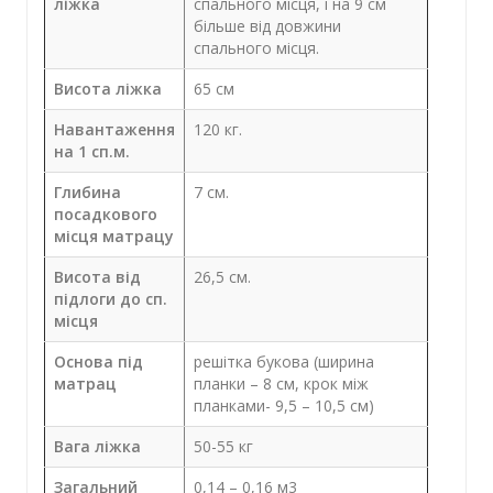
ліжка
спального місця, і на 9 см
більше від довжини
спального місця.
Висота ліжка
65 см
Навантаження
120 кг.
на 1 сп.м.
Глибина
7 см.
посадкового
місця матрацу
Висота від
26,5 см.
підлоги до сп.
місця
Основа під
решітка букова (ширина
матрац
планки – 8 см, крок між
планками- 9,5 – 10,5 см)
Вага ліжка
50-55 кг
Загальний
0,14 – 0,16 м3