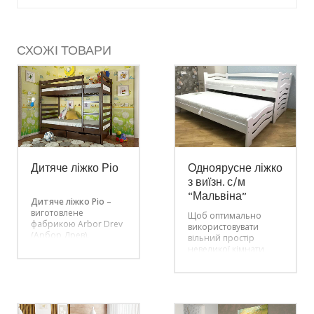
СХОЖІ ТОВАРИ
Дитяче ліжко Ріо
Одноярусне ліжко
з виїзн. с/м
“Мальвіна”
Дитяче ліжко Ріо –
виготовлене
Щоб оптимально
фабрикою Arbor Drev
використовувати
(Арбор Древ).
вільний простір
Виготовлення
невеликої кімнати,
відбувається з масиву
варто купити ліжко з
сосни або буку,
бука, доповнене
доступне у п’яти
висувним спальним
кольорах. Для
місцем. Цей чудовий
покриття
конструктивний
використовується