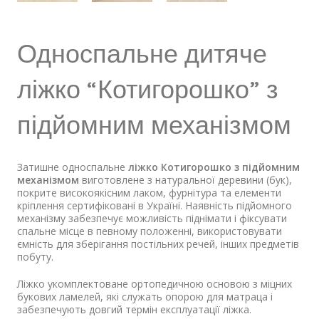
Односпальне дитяче
ліжко “Котигорошко” з
підйомним механізмом
Затишне односпальне
ліжко Котигорошко з підйомним
механізмом
виготовлене ​​з натуральної деревини (бук),
покрите високоякісним лаком, фурнітура та елементи
кріплення сертифіковані в Україні. Наявність підйомного
механізму забезпечує можливість піднімати і фіксувати
спальне місце в певному положенні, використовувати
ємність для зберігання постільних речей, інших предметів
побуту.
Ліжко укомплектоване ортопедичною основою з міцних
букових ламелей, які служать опорою для матраца і
забезпечують довгий термін експлуатації ліжка.