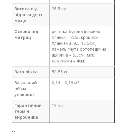
Висота від
26,5 см
підлоги до сп.
місця
Основа під
решітка букова (ширина
матрац
планки – 8см., крок між
планками- 9,5-10,5см.)
ламель гнута ортопедична
(ширина – 5,3см., між
ламелями – 4см)
Вага ліжка
50-55 кг
Загальний
0,14 – 0,16 м3
об’єм
упаковок
Гарантійний
18 міс.
термін
виробника