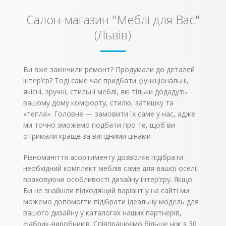
190).
Ціна вказана
за стандартну
Салон-магазин "Меблі для Вас"
комплектацію – 160 х
200 см.
(Львів)
Білий колір – плюс
15% вартості
Ви вже закінчили ремонт? Продумали до деталей
інтер’єр? Тоді саме час придбати функціональні,
якісні, зручні, стильні меблі, які тільки додадуть
вашому дому комфорту, стилю, затишку та
«тепла». Головне — замовити їх саме у нас, адже
ми точно зможемо подбати про те, щоб ви
отримали краще за вигідними цінами
Різноманіття асортименту дозволяє підібрати
необхідний комплект меблів саме для вашої оселі,
враховуючи особливості дизайну інтер’єру. Якщо
Ви не знайшли підходящий варіант у на сайті ми
можемо допомогти підібрати ідеальну модель для
вашого дизайну у каталогах наших партнерів,
фабрик-виробників. Співпрацюємо більше ніж з 30