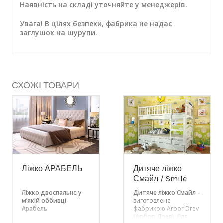
Наявність на складі уточняйте у менеджерів.
Увага! В цілях безпеки, фабрика не надає
заглушок на шурупи.
СХОЖІ ТОВАРИ
Ліжко АРАБЕЛЬ
Дитяче ліжко
Смайл / Smile
Ліжко двоспальне у
Дитяче ліжко Смайл –
м’якій оббивці
виготовлене
Арабель
фабрикою Arbor Drev
(Арбор Древ). Для