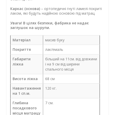
Каркас (основа)
– ортопедичні гнуті ламелі покриті
лаком, які будуть надійною основою під матрац.
Увага! В цілях безпеки, фабрика не надає
заглушок на шурупи.
Матеріал
масив буку
Покриття
лак/емаль
Габарити
більший на 11см. від довжини
ліжка
і на 9 см від ширини
спального місця
Висота ліжка
68 см
Навантаження
120 кг.
на 1 сп.м.
Глибина
7 см.
посадкового
місця матрацу