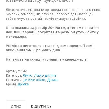
естетичного вигляду і функціональності.
Ліжко укомплектоване ортопедичною основою з міцних
букових ламелей, які служать опорою для матраца і
забезпечують довгий термін експлуатації ліжка.
Ціна вказана за розмір 80*190 см, з типом покриття
лак. Інші варіації покриття та розміри уточнюйте у
менеджера.
Усі ліжка виготовляються під замовлення. Термін
виконання 14-30 робочих днів.
Наявність на складі уточняйте у менеджерів.
Артикул:
14-1
Категорії:
Ліжко
,
Ліжко дитяче
Позначки:
дитяче ліжко
,
Дрімка
Бренд:
Дрімка
ВІДГУКИ (0)
ОПИС