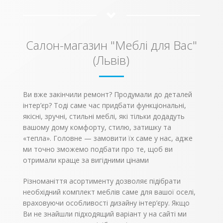
верхнього одягу,
своєму коридорі,
невелика шафа з
кімнаті.
дзеркалом і штангою.
Ознайомтесь з
Завдяки такій моделі,
переліком елементів
Ваш передпокій буде
та їх ціною:
Салон-магазин "Меблі для Вас"
виглядати акуратно і
привабливо.
(Львів)
Ви вже закінчили ремонт? Продумали до деталей
інтер’єр? Тоді саме час придбати функціональні,
якісні, зручні, стильні меблі, які тільки додадуть
вашому дому комфорту, стилю, затишку та
«тепла». Головне — замовити їх саме у нас, адже
ми точно зможемо подбати про те, щоб ви
отримали краще за вигідними цінами
Різноманіття асортименту дозволяє підібрати
необхідний комплект меблів саме для вашої оселі,
враховуючи особливості дизайну інтер’єру. Якщо
Ви не знайшли підходящий варіант у на сайті ми