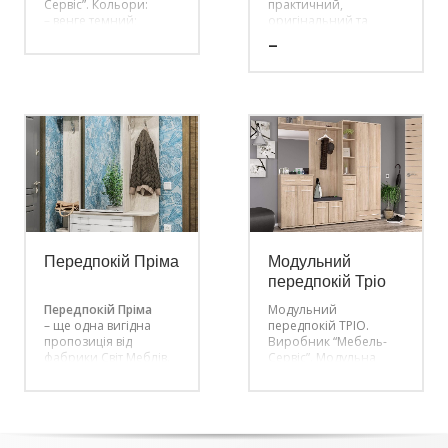
Сервіс”.
Кольори:
практичний,
– венге темний;
оригінальний та
– дуб самоа;
зручний передпокій
–
виготовлений у
сучасному стилі.
Передпокій Аміна –
незважаючи на
невеликі розміри
вмістив у себе все
необхідне, тумбу для
взуття, відкриті гачки,
полку для головних
уборів і ще багато
різних дрібниць.
Передпокій Пріма
Модульний
передпокій Тріо
Передпокій Пріма
Модульний
– ще одна вигідна
передпокій ТРІО.
пропозиція від
Виробник “Мебель-
фабрики Світ Меблів.
Сервіс”.
Модульна
Виготовлена в
передпокій Тріо ДСП
сучасному дизайні,
складається з окремих
вона має кілька
елементів, які можна
відкритих полиць, дві
розставляти в
вішалки для
довільному порядку у