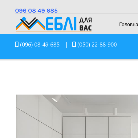
096 08 49 685
Головн
(096) 08-49-685
|
(050) 22-88-900