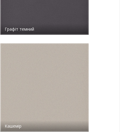
Графіт темний
Кашемір