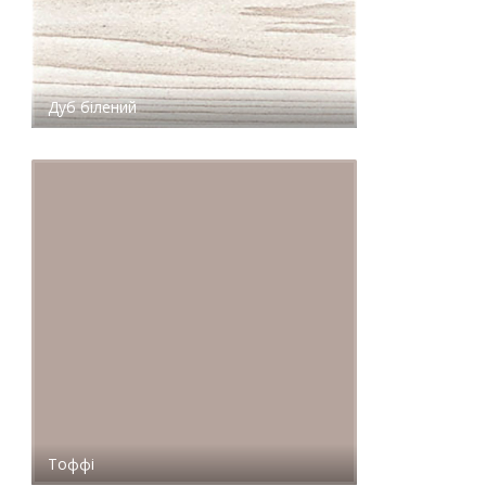
Дуб білений
Тоффі