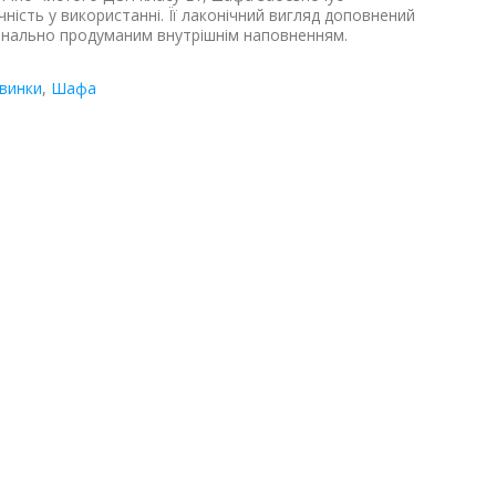
ечність у використанні. Її лаконічний вигляд доповнений
онально продуманим внутрішнім наповненням.
овинки
,
Шафа