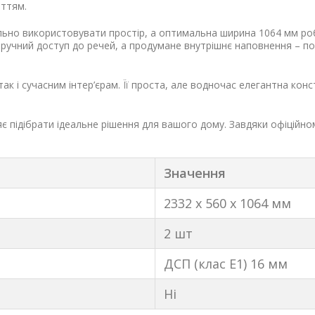
иттям.
ьно використовувати простір, а оптимальна ширина 1064 мм роб
 зручний доступ до речей, а продумане внутрішнє наповнення – п
к і сучасним інтер’єрам. Її проста, але водночас елегантна конст
яє підібрати ідеальне рішення для вашого дому. Завдяки офіційно
Значення
2332 х 560 х 1064 мм
2 шт
ДСП (клас Е1) 16 мм
Ні