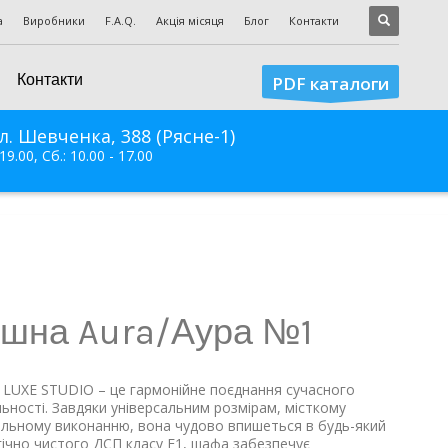
а
Виробники
F.A.Q.
Акція місяця
Блог
Контакти
Контакти
PDF каталоги
л. Шевченка, 388 (Рясне-1)
 19.00, Сб.: 10.00 - 17.00
шна Aura/Аура №1
 LUXE STUDIO – це гармонійне поєднання сучасного
льності. Завдяки універсальним розмірам, місткому
ильному виконанню, вона чудово впишеться в будь-який
огічно чистого ДСП класу E1, шафа забезпечує