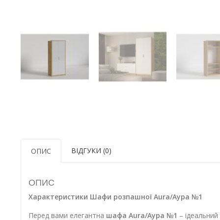
ВІДГУКИ (0)
ОПИС
ОПИС
Характеристики Шафи розпашної Aura/Аура №1
Перед вами елегантна
шафа Aura/Аура №1
– ідеальний 