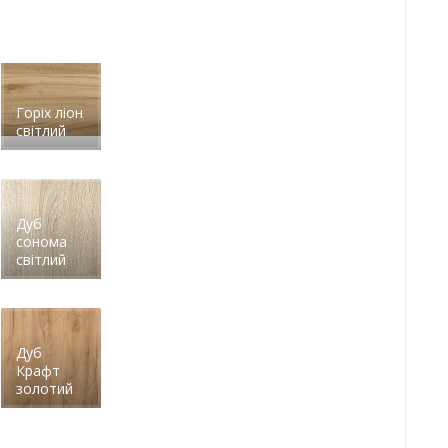
Горіх ліон
світлий
Дуб
сонома
світлий
Дуб
Крафт
золотий