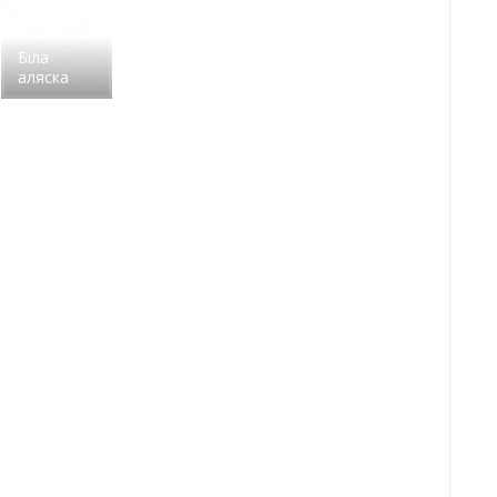
Біла
аляска