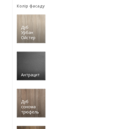
Колір фасаду
Дуб
Урбан
Ойстер
Антрацит
Дуб
сонома
трюфель