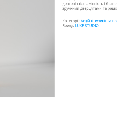
довговічність, міцність і безп
зручними дверцятами та раці
Категорії:
Акційні позиції та н
Бренд:
LUXE STUDIO