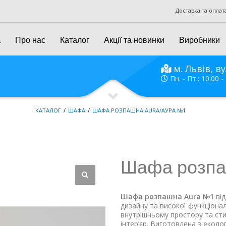
Доставка та оплат
а
Про нас
Каталог
Акції та новинки
Виробники
м. Львів, ву
Пн. - Пт.: 10.00 -
КАТАЛОГ
ШАФА
ШАФА РОЗПАШНА AURA/АУРА №1
Шафа розпа
Шафа розпашна Aura №1
від
дизайну та високої функціона
внутрішньому простору та ст
інтер’єр. Виготовлена з екол