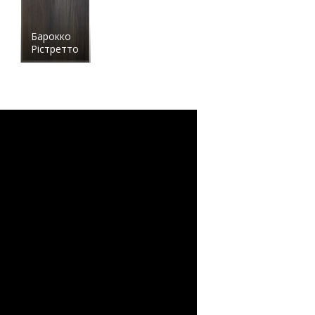
Барокко
Рістретто