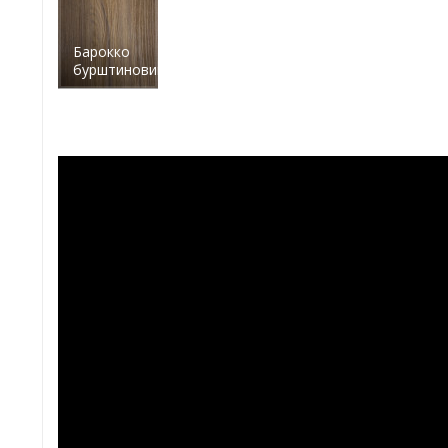
Барокко
бурштиновий