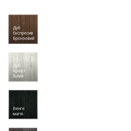
Дуб
Експресив
Бронзовий
Дуб
Крафт
Білий
Венге
магія