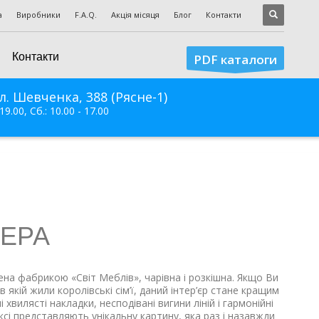
а
Виробники
F.A.Q.
Акція місяця
Блог
Контакти
Контакти
PDF каталоги
л. Шевченка, 388 (Рясне-1)
 19.00, Сб.: 10.00 - 17.00
ПЕРА
ена фабрикою «Світ Меблів», чарівна і розкішна. Якщо Ви
 якій жили королівські сім’ї, даний інтер’єр стане кращим
 хвилясті накладки, несподівані вигини ліній і гармонійні
ексі представляють унікальну картину, яка раз і назавжди