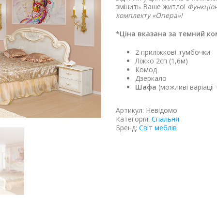
змінить Ваше житло!
Функціон
комплекту «Опера»!
*Ціна вказана за темний ко
2 приліжкові тумбочки
Ліжко 2сп (1,6м)
Комод
Дзеркало
Шафа
(можливі варіації
Артикул:
Невідомо
Категорія:
Спальня
Бренд:
Світ меблів