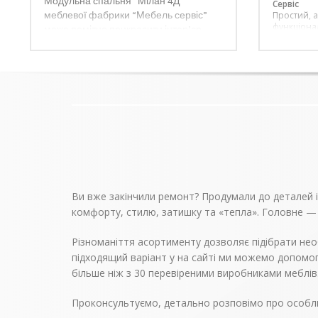
Модульна спальня “Мілан 4Д”
Сервіс
меблевої фабрики “Мебель сервіс”
Простий, а
функціона
може помітно прикрасити інтер’єр
підібрани
Вашого будинку, завдяки
системи Д
використанню сучасних і в той же час
магазин М
класичних тенденцій в оформленні
забарвлен
приємний в
декору меблів. Ця модель складається
контрастни
з декількох елементів, які елегантно
Матрац і л
впишуться в домашній інтер’єр і
входять.
створять сприятливі умови для сну і
відпочинку. Товари системи коштують
недорого, як для виробів з білим
кольором, різьбленням і патиною.
Зверніть увагу! Ціна ліжка вказана без
Ви вже закінчили ремонт? Продумали до деталей інт
урахування матраца.
комфорту, стилю, затишку та «тепла». Головне —
Різноманіття асортименту дозволяє підібрати нео
підходящий варіант у на сайті ми можемо допомог
більше ніж з 30 перевіреними виробниками меблів
Проконсультуємо, детально розповімо про особли