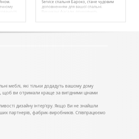
йном.
Service спальня Бароко, стане чудовим
тичному
доповненням для вашої спальні.
кованості
Вишукані фасади, приховують
с та
багатофункціональні елементи, що
ні із ДСП.
допоможуть спростити ваше буденне
айн
життя. Просторе ліжко, в поєднанні з
вершену та
ортопедичним матрацом, стане
ідеальним місцем для відпочинку, велика
му кольорі
шафа подарує безліч місця для речей, а
комод з дзеркалом, стане чудовою
альтернативою туалетному столику.
2 шт
Додаткові відомості:
– Колір виробу може відрізнятися від того,
що ви бачите на екрані. Це може бути
пов’язано з налаштуваннями вашого
екрану.
Комплект складається з:
льні меблі, які тільки додадуть вашому дому
ШАФА 4Д;
Комод 100;
, щоб ви отримали краще за вигідними цінами
Дзеркало;
Тумба приліжкова 2 шт;
ивості дизайну інтер’єру. Якщо Ви не знайшли
ЛІЖКО ламель 160
аших партнерів, фабрик-виробників. Співпрацюємо
Додатково рекомендуємо придбати
ортопедичний матрац