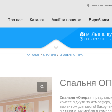
Доставка та оплат
а
Про нас
Каталог
Акції та новинки
Виробники
м. Львів, ву
Пн. - Пт.: 10.00 -
КАТАЛОГ
СПАЛЬНЯ
СПАЛЬНЯ ОПЕРА
Спальня О
Спальня «Опера»
, представл
хочете відчути ту атмосферу, в
варіантом для цього! Закручені
відтінки у цих меблів в компл