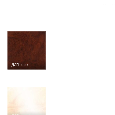
. . . . . . .
ДСП горіх