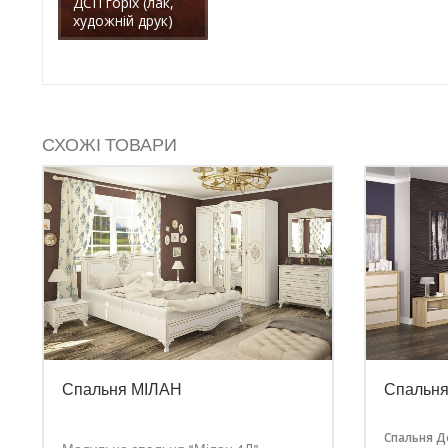
ДСП горіх (лак,
художній друк)
СХОЖІ ТОВАРИ
Спальня МІЛАН
Спальня
Спальня Д