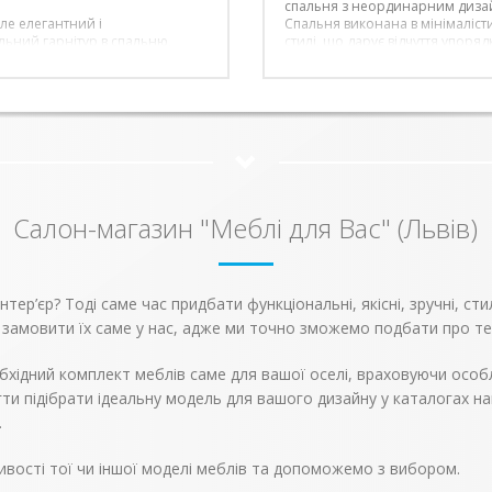
спальня з неординарним диза
ле елегантний і
Спальня виконана в мінімаліс
льний гарнітур в спальню,
стилі, що дарує відчуття упоряд
й з елементів модульної
простору і чистоти форм.
Корпу
омініка, пропонує наш інтернет
фасади даної спальні виготовле
еблів. Гарний тандем
Лаконічний та стриманий диз
ня Дуб Самоа і Рів’єра трюфель
даної спальні створить непере
ізуально і вдало імітує дерево
затишну зону відпочинку.
х відтінків.
Ціна вказана за модель у біло
амелі в вартість ліжка не
із елементів:
Франческа Шафа 4Д
Франческа Тумба приліжкова, 
Комод 4Ш
Салон-магазин "Меблі для Вас" (Львів)
Франческа Ліжко 1600
ер’єр? Тоді саме час придбати функціональні, якісні, зручні, сти
 замовити їх саме у нас, адже ми точно зможемо подбати про те
бхідний комплект меблів саме для вашої оселі, враховуючи особл
ти підібрати ідеальну модель для вашого дизайну у каталогах н
.
вості тої чи іншої моделі меблів та допоможемо з вибором.