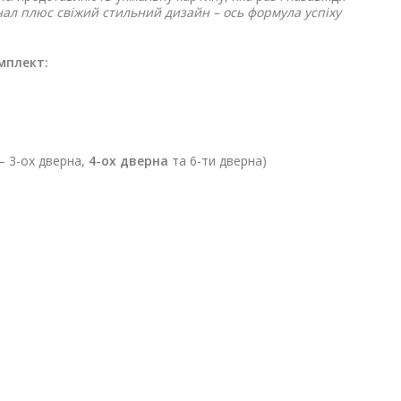
ал плюс свіжий стильний дизайн – ось формула успіху
мплект:
 – 3-ох дверна,
4-ох дверна
та 6-ти дверна)