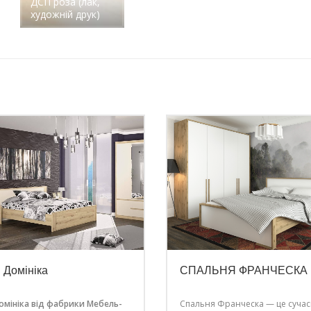
ДСП роза (лак,
художній друк)
 Домініка
СПАЛЬНЯ ФРАНЧЕСКА
омініка від фабрики Мебель-
Спальня Франческа — це суча