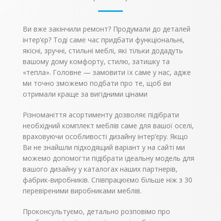
площину для
підручники і зошити,
клавіатури дозволяє
альбоми та приладдя
заощадити місце на
для творчості. Для
письмовому столі.
старшокласників і
Ви вже закінчили ремонт? Продумали до деталей
Різноманітність
студентів, можливо,
інтер’єр? Тоді саме час придбати функціональні,
кольорів популярних
письмовий стіл
порід дерева
поступиться місцем в
якісні, зручні, стильні меблі, які тільки додадуть
дозволить вибрати
кімнаті
вашому дому комфорту, стилю, затишку та
стіл, відповідний
комп’ютерному. У
«тепла». Головне — замовити їх саме у нас, адже
інтер’єру приміщення.
будь-якому випадку,
асортимент моделей в
ми точно зможемо подбати про те, щоб ви
різних кольорах
отримали краще за вигідними цінами
ламінованого ДСП
дозволить купити
письмовий стіл, який
Різноманіття асортименту дозволяє підібрати
найкращим чином
необхідний комплект меблів саме для вашої оселі,
підходить для вашого
інтер’єру.
враховуючи особливості дизайну інтер’єру. Якщо
Ви не знайшли підходящий варіант у на сайті ми
можемо допомогти підібрати ідеальну модель для
вашого дизайну у каталогах наших партнерів,
фабрик-виробників. Співпрацюємо більше ніж з 30
перевіреними виробниками меблів.
Проконсультуємо, детально розповімо про