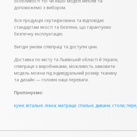
особливості тої чи іншої моделі меблів та
допоможемо з вибором.
Вся продукція сертифікована та відповідає
стандартам якості та безпеки, що гарантуємо
безпечну експлуатацію.
Вигідні умови співпраці та доступні ціни.
Доставка по місту та Львівській області й Україні,
співпраця з виробниками, можливість замовити
модель можна під індивідуальний розмір тканину
та дизайн — головні наші переваги.
Пропонуємо:
кухні
;
вітальні
;
ліжка
;
матраци
;
спальні
;
дивани
;
столи
;
пере