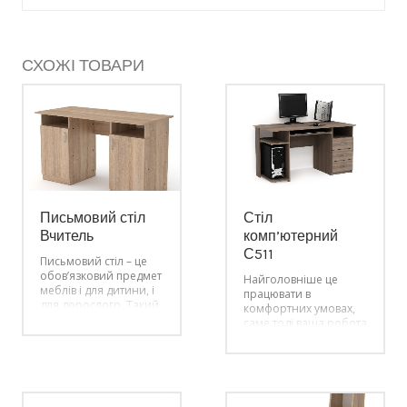
СХОЖІ ТОВАРИ
Письмовий стіл
Стіл
Вчитель
комп’ютерний
С511
Письмовий стіл – це
обов’язковий предмет
Найголовніше це
меблів і для дитини, і
працювати в
для дорослого. Такий
комфортних умовах,
стіл необхідний для
саме тоді ваша робота
навчання азам
буде максимально
грамоти, малювання,
продуктивною і
ліплення з пластиліну
приносити
та інших занять з
задоволення. У цьому
розвитку моторики.
вам допоможе
Школяр користується