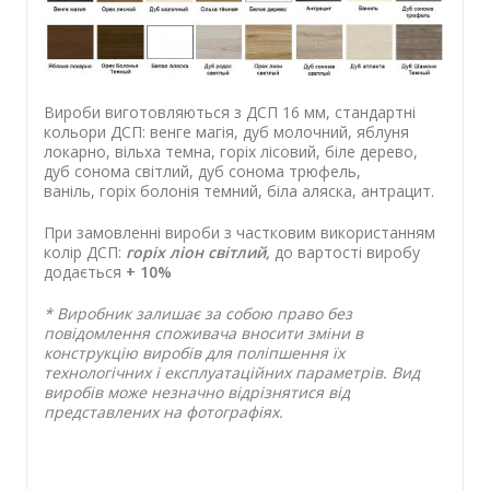
Вироби виготовляються з ДСП 16 мм, стандартні
кольори ДСП: венге магія, дуб молочний, яблуня
локарно, вільха темна, горіх лісовий, біле дерево,
дуб сонома світлий, дуб сонома трюфель,
ваніль, горiх болонiя темний, бiла аляска, антрацит.
При замовленні вироби з частковим використанням
колір ДСП:
горіх ліон світлий,
до вартості виробу
додається
+ 10%
* Виробник залишає за собою право без
повідомлення споживача вносити зміни в
конструкцію виробів для поліпшення їх
технологічних і експлуатаційних параметрів. Вид
виробів може незначно відрізнятися від
представлених на фотографіях.