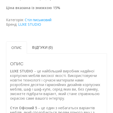
Ціна вказана із знижкою 15%
Категорія:
Стіл письмовий
Бренд:
LUXE STUDIO
ВІДГУКИ (0)
ОПИС
ОПИС
LUXE STUDIO
– це найбільший виробник надійної
корпусних меблів високої якості. Використовуючи
новітні технології і сучасні матеріали нами
розроблені десятки гармонійних дизайнів корпусних
меблів, шаф і шаф-купе, серед яких ви, без сумніву,
зможете підібрати варіант, який стане справжньою
окрасою саме вашого інтер’єру.
Стіл Офісний 5
– це один з небагатьох варіантів
меблів, який сподобається людям різного віку і з