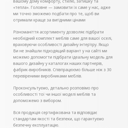
вашому дому комфорту, стилю, затишку та
собою особливу
«тепла». Головне — замовити їх саме у нас, адже
чарівність і красу.
Варто відзначити, що
ми точно зможемо подбати про те, щоб ви
стінка Верона буде
отримали краще за вигідними цінами
чудово виглядати в
великих залах з
паркетом на підлозі і
Різноманіття асортименту дозволяє підібрати
високими світлими
необхідний комплект меблів саме для вашої оселі,
стелями.
враховуючи особливості дизайну інтер’єру. Якщо
Ви не знайшли підходящий варіант у на сайті ми
можемо допомогти підібрати ідеальну модель для
вашого дизайну у каталогах наших партнерів,
фабрик-виробників. Співпрацюємо більше ніж з 30
перевіреними виробниками меблів.
Проконсультуємо, детально розповімо про
особливості тої чи іншої моделі меблів та
допоможемо з вибором.
Вся продукція сертифікована та відповідає
стандартам якості та безпеки, що гарантуємо
безпечну експлуатацію.