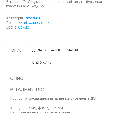
Вітальня
“
Ріо
”
відмінно
впишеться
у вітальню
будь-якої
квартири
або
будинку
.
Категорія:
Вітальня
Позначки:
вітальня
,
стінка
Бренд:
Сокме
ДОДАТКОВА ІНФОРМАЦІЯ
ОПИС
ВІДГУКИ (0)
ОПИС
ВІТАЛЬНЯ РІО
Корпус та фасад даної вітальні виготовлені із ДСП.
Корпус – 16 мм; фасад – 16 мм.
Напрямні на шухлядах телескопічні.