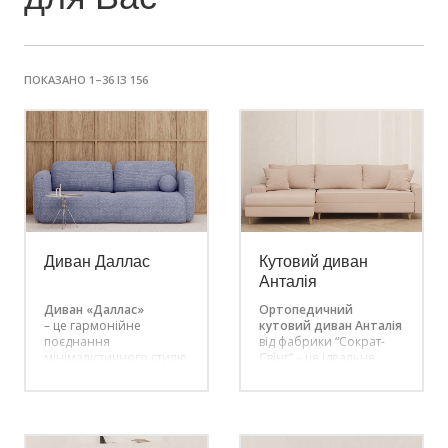
ПОКАЗАНО 1–36 ІЗ 156
Диван Даллас
Кутовий диван
Анталія
Диван «Даллас»
Ортопедичний
– це гармонійне
кутовий диван Анталія
поєднання
від фабрики “Сократ-
мінімалістичного стилю
Свінг” – це ідеальне
та бездоганного
рішення для тих, хто
комфорту. Його округлі
хоче купити диван у
форми створюють
Львові. Сучасний
враження легкості, а
дизайн і
якісна оббивка
функціональність цього