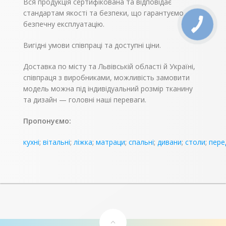
Вся продукція сертифікована та відповідає
стандартам якості та безпеки, що гарантуємо
безпечну експлуатацію.
Вигідні умови співпраці та доступні ціни.
Доставка по місту та Львівській області й Україні,
співпраця з виробниками, можливість замовити
модель можна під індивідуальний розмір тканину
та дизайн — головні наші переваги.
Пропонуємо:
кухні
;
вітальні
;
ліжка
;
матраци
;
спальні
;
дивани
;
столи
;
пере