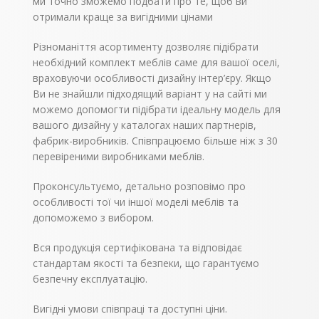
ми точно зможемо подбати про те, щоб ви
висота,
1660
1660
отримали краще за вигідними цінами
мм
глибина,
268
268
Різноманіття асортименту дозволяє підібрати
мм
необхідний комплект меблів саме для вашої оселі,
враховуючи особливості дизайну інтер’єру. Якщо
Ви не знайшли підходящий варіант у на сайті ми
можемо допомогти підібрати ідеальну модель для
вашого дизайну у каталогах наших партнерів,
фабрик-виробників. Співпрацюємо більше ніж з 30
перевіреними виробниками меблів.
Проконсультуємо, детально розповімо про
особливості тої чи іншої моделі меблів та
допоможемо з вибором.
Вся продукція сертифікована та відповідає
стандартам якості та безпеки, що гарантуємо
безпечну експлуатацію.
Вигідні умови співпраці та доступні ціни.