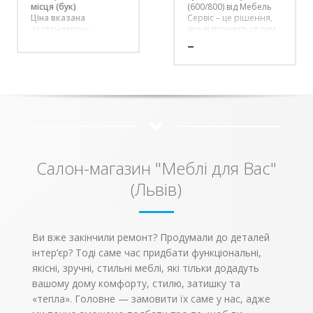
місця (бук)
(600/800) від Мебель
Ціна вказана
Сервіс – це рішення,
за стандартну
яке відрізняється тим,
комплектацію – 160 х
що займає досить
–
200 см.
небагато місця. Тому,
Білий колір – плюс
її вельми зручно
15% вартості
застосовувати в
Можливе замовлення
приміщеннях з
розміру (
довжина: 190,
обмеженим вільним
200 см; ш
ирина: 160,
простором. Чотири
180 см
)
відсіки мають
дверцята барного
типу, які
відкриваються з
Салон-магазин "Меблі для Вас"
легким нахилом. Це
дозволяє забезпечити
(Львів)
стійкість взуття, яке
розміщено в тому чи
іншому відсіку.
Тумба
Тумба
Ви вже закінчили ремонт? Продумали до деталей
взуттєва
взуттє
600 4-
800 4-
інтер’єр? Тоді саме час придбати функціональні,
дв.
дв.
якісні, зручні, стильні меблі, які тільки додадуть
вашому дому комфорту, стилю, затишку та
ширина,
600
800
мм
«тепла». Головне — замовити їх саме у нас, адже