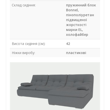
Склад сидіння:
пружинний блок
Bonnel,
пінополіуретан
підвищеної
жорсткості
марки EL,
холофайбер
Висота сидіння (см):
42
Ніжки виробу:
пластикові