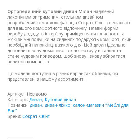
Ортопедичний кутовий диван Мілан
наділений
лаконічним витриманим, стильним дизайном
розроблений командою фахівців Сократ-Свінг спеціально
для вашого комфортного відпочинку. Плавні форми
виробу додадуть інтер’єру приміщення витонченості, а
м’які знімні подушки на сидіннях подарують комфорт, який
необхідний наприкінці важкого дня. Цей диван ідеально
доповнить зону домашнього кінотеатру у вітальні та
стане чудовим приводом, щоб знову і знову збиратися
великою компанією.
Ця модель доступна в різних варіантах оббивки, які
представлені в нашому асортименті.
Артикул:
Невідомо
Категорії:
Диван
,
Кутовий диван
Позначки:
диван
,
диван-ліжко
,
салон-магазин "Меблі для
Вас"
Бренд:
Сократ-Свінг