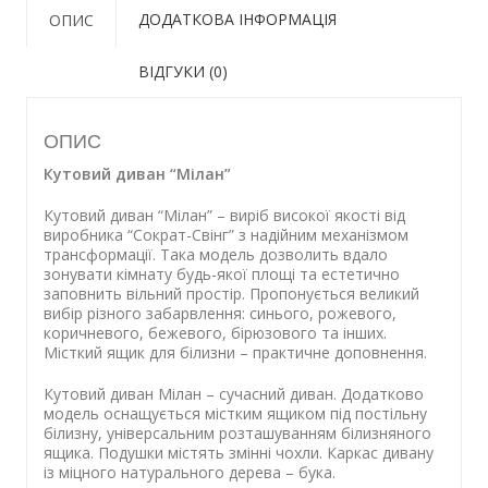
ДОДАТКОВА ІНФОРМАЦІЯ
ОПИС
ВІДГУКИ (0)
ОПИС
Кутовий диван “Мілан”
Кутовий диван “Мілан” – виріб високої якості від
виробника “Сократ-Свінг” з надійним механізмом
трансформації. Така модель дозволить вдало
зонувати кімнату будь-якої площі та естетично
заповнить вільний простір. Пропонується великий
вибір різного забарвлення: синього, рожевого,
коричневого, бежевого, бірюзового та інших.
Місткий ящик для білизни – практичне доповнення.
Кутовий диван Мілан – сучасний диван. Додатково
модель оснащується містким ящиком під постільну
білизну, універсальним розташуванням білизняного
ящика. Подушки містять змінні чохли. Каркас дивану
із міцного натурального дерева – бука.