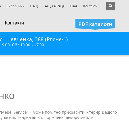
а
Виробники
F.A.Q.
Акція місяця
Блог
Контакти
Контакти
PDF каталоги
л. Шевченка, 388 (Рясне-1)
 19.00, Сб.: 10.00 - 17.00
нко
“Mebel Service” – може помітно прикрасити інтер’єр Вашого
сучасних тенденцій в оформленні декору меблів.