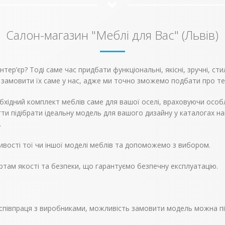
Салон-магазин "Меблі для Вас" (Львів)
ер’єр? Тоді саме час придбати функціональні, якісні, зручні, сти
 замовити їх саме у нас, адже ми точно зможемо подбати про те
бхідний комплект меблів саме для вашої оселі, враховуючи особл
ти підібрати ідеальну модель для вашого дизайну у каталогах н
.
вості тої чи іншої моделі меблів та допоможемо з вибором.
ртам якості та безпеки, що гарантуємо безпечну експлуатацію.
і, співпраця з виробниками, можливість замовити модель можна п