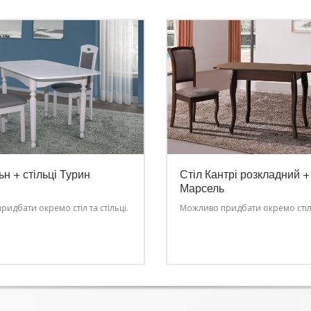
ьн + стільці Турин
Стіл Кантрі розкладний + 
Марсель
идбати окремо стіл та стільці.
Можливо придбати окремо стіл т