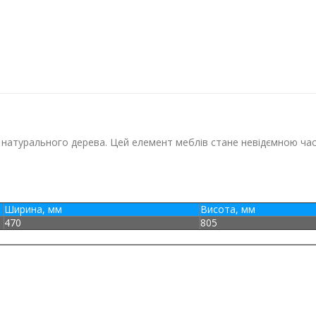
 натурального дерева. Цей елемент меблів стане невідємною части
Ширина, мм
Висота, мм
470
805