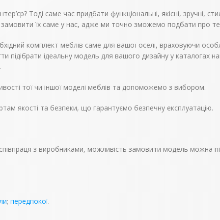
висота,
1660
16
ер’єр? Тоді саме час придбати функціональні, якісні, зручні, сти
мм
 замовити їх саме у нас, адже ми точно зможемо подбати про те
глибина,
268
26
мм
бхідний комплект меблів саме для вашої оселі, враховуючи особл
ти підібрати ідеальну модель для вашого дизайну у каталогах н
.
вості тої чи іншої моделі меблів та допоможемо з вибором.
ртам якості та безпеки, що гарантуємо безпечну експлуатацію.
і, співпраця з виробниками, можливість замовити модель можна п
ли
;
передпокої
.