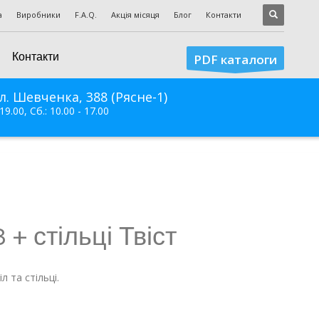
а
Виробники
F.A.Q.
Акція місяця
Блог
Контакти
Контакти
PDF каталоги
л. Шевченка, 388 (Рясне-1)
 19.00, Сб.: 10.00 - 17.00
 + стільці Твіст
 та стільці.