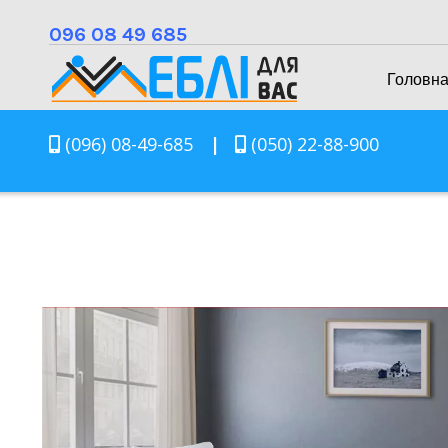
096 08 49 685
Головн
(096) 08-49-685
|
(050) 22-88-900