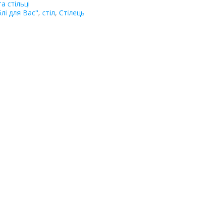
а стільці
лі для Вас"
,
стіл
,
Стілець