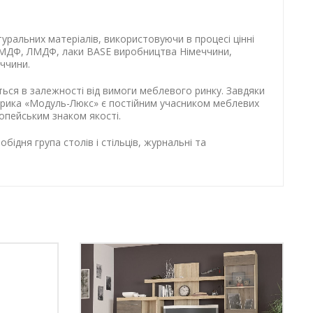
уральних матеріалів, використовуючи в процесі цінні
А, МДФ, ЛМДФ, лаки BASE виробництва Німеччини,
ччини.
ться в залежності від вимоги меблевого ринку. Завдяки
абрика «Модуль-Люкс» є постійним учасником меблевих
ропейським знаком якості.
ідня група столів і стільців, журнальні та