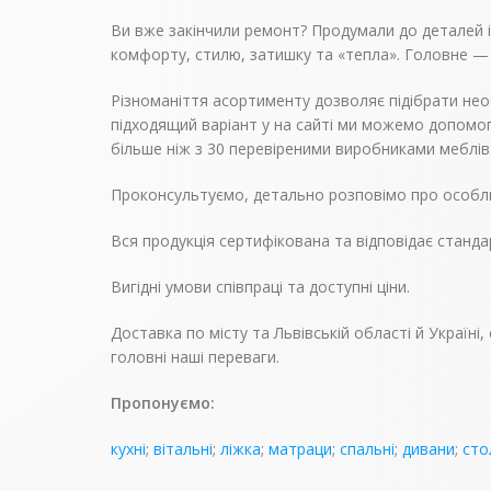
Ви вже закінчили ремонт? Продумали до деталей інт
комфорту, стилю, затишку та «тепла». Головне —
Різноманіття асортименту дозволяє підібрати нео
підходящий варіант у на сайті ми можемо допомог
більше ніж з 30 перевіреними виробниками меблів
Проконсультуємо, детально розповімо про особли
Вся продукція сертифікована та відповідає станда
Вигідні умови співпраці та доступні ціни.
Доставка по місту та Львівській області й Україн
головні наші переваги.
Пропонуємо:
кухні
;
вітальні
;
ліжка
;
матраци
;
спальні
;
дивани
;
сто