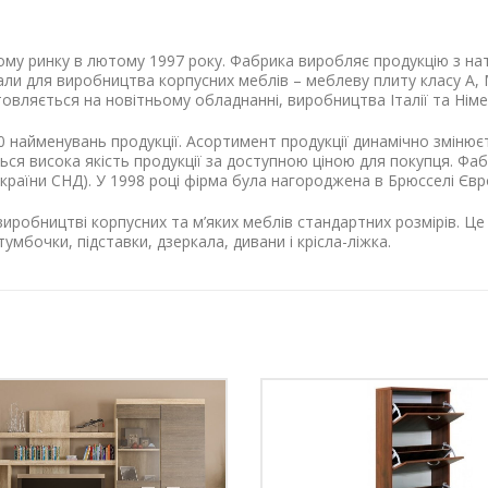
му ринку в лютому 1997 року. Фабрика виробляє продукцію з нат
ріали для виробництва корпусних меблів – меблеву плиту класу 
овляється на новітньому обладнанні, виробництва Італії та Німе
0 найменувань продукції. Асортимент продукції динамічно змінює
ься висока якість продукції за доступною ціною для покупця. Ф
і країни СНД). У 1998 році фірма була нагороджена в Брюсселі Єв
робництві корпусних та м’яких меблів стандартних розмірів. Це об
тумбочки, підставки, дзеркала, дивани і крісла-ліжка.