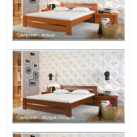
Симфонія – вільха
Симфонія – яблуня локарно