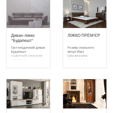
Диван-ліжко
ЛІЖКО ПРЕМ’ЄР
“Будапешт”
Ортопедичний диван
Розмір спального
Будапешт
місця (бук)
наділений стильним
Ціна вказана
дизайном
за стандартну
розроблений
комплектацію – 160 х
командою фахівців
200 см.
Сократ-Свінг стане
Білий колір – плюс
прекрасним
15% вартості
рішенням для
Можливе замовлення
функціонального
розміру (
довжина: 190,
меблювання вітальні
200 см; ш
ирина: 160,
чи квартири-студії.
180 см
)
Комфортабельна
модель з пружинним
блоком Bonnel і
м’якою оббивкою –
стійка, зручна і