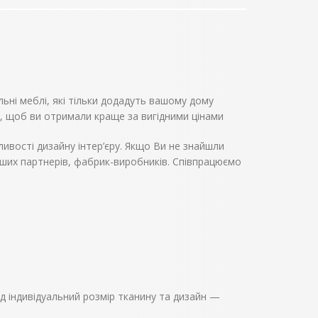
Колекцію меблів Віва оцінять ті, хто не
зазнає надмірностей меблів у своєму
будинку. Мінімум предметів обстановки,
стриманий дизайн, однотонність і
простота форм, перевага натуральних
природніх відтінків, відсутність декору –
основні риси представленого гарнітура.
Стиль мінімалізм, сучасний, лаконічний,
льні меблі, які тільки додадуть вашому дому
немов розширює простір навіть самого
невеликого передпокою, наповнює
, щоб ви отримали краще за вигідними цінами
приміщення світлом і повітрям.
ивості дизайну інтер’єру. Якщо Ви не знайшли
аших партнерів, фабрик-виробників. Співпрацюємо
ід індивідуальний розмір тканину та дизайн —