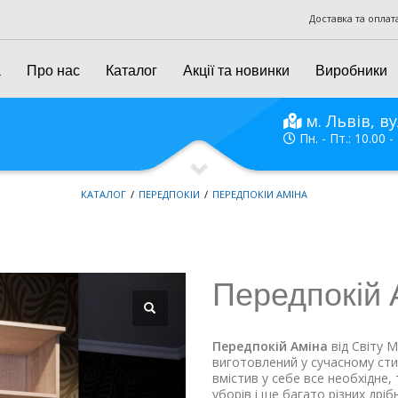
Доставка та оплат
а
Про нас
Каталог
Акції та новинки
Виробники
м. Львів, ву
Пн. - Пт.: 10.00 -
КАТАЛОГ
ПЕРЕДПОКІЙ
ПЕРЕДПОКІЙ АМІНА
Передпокій 
Передпокій Аміна
від Світу 
виготовлений у сучасному сти
вмістив у себе все необхідне, 
уборів і ще багато різних дріб