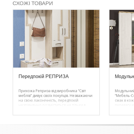
СХОЖІ ТОВАРИ
Передпокій РЕПРИЗА
Модульн
Прихожа Реприза від виробника “Світ
Модульний
меблів” дивує своїх покупців. Незважаючи
“Мебель-Се
на свою лаконічність, передпокій
смак в кож
незрівнянно розміститься не тільки в
перевагу 
коридорі, але і спальні. Прихожа Реприза
повинні бу
поєднує в собі практичність і функціонал.
якість відп
Вона розмістила в себе широку містку
Завдяки с
тумбу, маленький ящичок і високе
меблі з ці
дзеркало на повний зріст.
будь-якому
якій кімнат