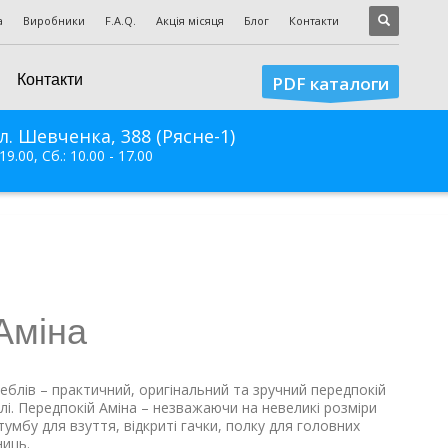
а
Виробники
F.A.Q.
Акція місяця
Блог
Контакти
Контакти
PDF каталоги
л. Шевченка, 388 (Рясне-1)
 19.00, Сб.: 10.00 - 17.00
Аміна
Меблів – практичний, оригінальний та зручний передпокій
лі. Передпокій Аміна – незважаючи на невеликі розміри
тумбу для взуття, відкриті гачки, полку для головних
ниць.