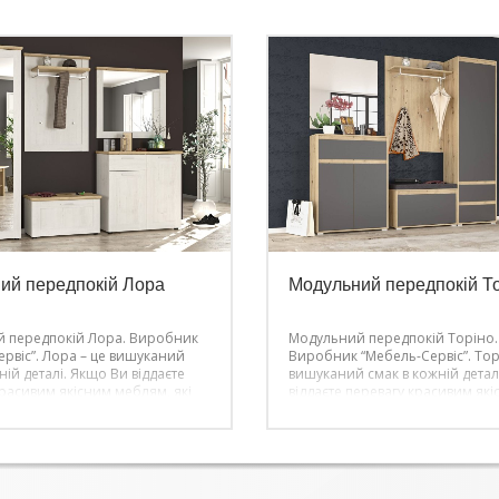
ий передпокій Лора
Модульний передпокій Т
 передпокій Лора. Виробник
Модульний передпокій Торіно.
рвіс”.
Лора – це вишуканий
Виробник “Мебель-Сервіс”.
Тор
ній деталі. Якщо Ви віддаєте
вишуканий смак в кожній детал
красивим якісним меблям, які
віддаєте перевагу красивим як
ти ідеальні у всьому. Тому її
меблям, які повинні бути ідеаль
овідає її високому статусу.
всьому. Тому її якість відповідає 
воєму універсальному дизайну,
високому статусу. Завдяки своє
єї серії будуть доречними в
універсальному дизайну, меблі з
 сучасному інтер’єрі і в будь-
будуть доречними в будь-яком
і.
сучасному інтер’єрі і в будь-якій