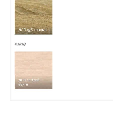
ДСП дуб сонома
Фасад
ДСП світлий
венге