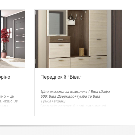
оріно
Передпокій “Віва”
Ціна вказана за комплект ( Віва Шафа
іно – це
600; Віва Дзеркало+тумба та Віва
і. Якщо Ви
Тумба+вішак)
існим
Гармонія легкості й волі, витонченої
ні у
простоти й стилю. Це –
її
модульні передпокої Віва
му
. Дизайнери фабрики “СОКМЕ” немов
 цієї серії
черпали натхнення в японській культурі,
у
створивши строгий і лаконічний
 кімнаті.
меблевий ансамбль для Вашого будинку.