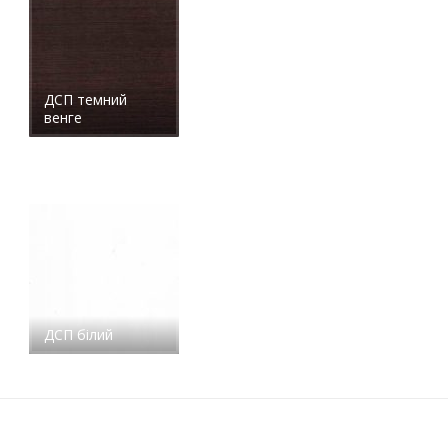
ДСП темний
венге
ДСП білий