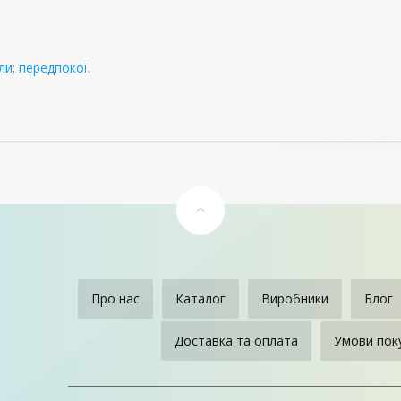
ли
;
передпокої
.
Про нас
Каталог
Виробники
Блог
Доставка та оплата
Умови пок