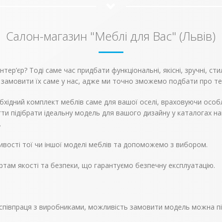
Салон-магазин "Меблі для Вас" (Львів)
ер’єр? Тоді саме час придбати функціональні, якісні, зручні, сти
 замовити їх саме у нас, адже ми точно зможемо подбати про те
бхідний комплект меблів саме для вашої оселі, враховуючи особл
ти підібрати ідеальну модель для вашого дизайну у каталогах н
.
вості тої чи іншої моделі меблів та допоможемо з вибором.
ртам якості та безпеки, що гарантуємо безпечну експлуатацію.
і, співпраця з виробниками, можливість замовити модель можна п