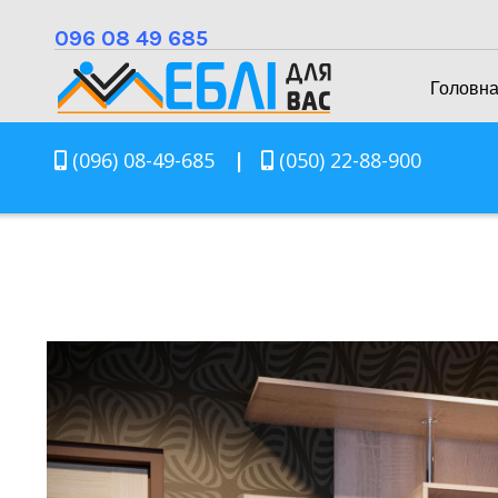
096 08 49 685
Головн
(096) 08-49-685
|
(050) 22-88-900