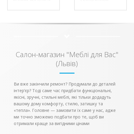
вітальня, яка додасть
у Вашій вітальні
елегантний.
Вашому будинку
атмосферу комфорту
Підлокітники
витонченості та
та універсальності.
доповнені широкими
вишуканості. До
Унікальність даної
міні-столиками, під
складу модульної
вітальні – тумба ТВ під
якими розміщені
системи Тоскана
склом, а верхні секції
місткі ніші для
включено красиві
візуально
зберігання речей.
елементи, які
розширюють простір.
Спинка складається із
допоможуть створити
трьох м’яких подушок.
справді комфортну
Ця модель доступна в
обстановку вітальні,
різних варіантах
Салон-магазин "Меблі для Вас"
наповнять її теплом та
оббивки, які
затишком. Завдяки
представлені в
(Львів)
витонченому дизайну
нашому асортименті.
колекції, приміщення
буде виглядати
чудово, даруючи
зручність, комфорт та
Ви вже закінчили ремонт? Продумали до деталей
ніжність.
В ціну не
інтер’єр? Тоді саме час придбати функціональні,
входить дзеркало.
якісні, зручні, стильні меблі, які тільки додадуть
вашому дому комфорту, стилю, затишку та
«тепла». Головне — замовити їх саме у нас, адже
ми точно зможемо подбати про те, щоб ви
отримали краще за вигідними цінами