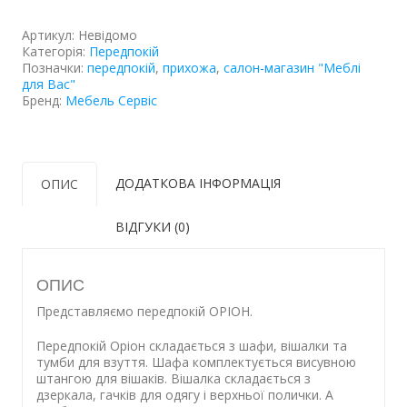
Артикул:
Невідомо
Категорія:
Передпокій
Позначки:
передпокій
,
прихожа
,
салон-магазин "Меблі
для Вас"
Бренд:
Мебель Сервіс
ДОДАТКОВА ІНФОРМАЦІЯ
ОПИС
ВІДГУКИ (0)
ОПИС
Представляємо передпокій ОРІОН.
Передпокій Оріон складається з шафи, вішалки та
тумби для взуття. Шафа комплектується висувною
штангою для вішаків. Вішалка складається з
дзеркала, гачків для одягу і верхньої полички. А