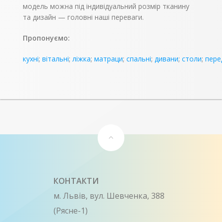
модель можна під індивідуальний розмір тканину
та дизайн — головні наші переваги.
Пропонуємо:
кухні
;
вітальні
;
ліжка
;
матраци
;
спальні
;
дивани
;
столи
;
пере
КОНТАКТИ
м. Львів, вул. Шевченка, 388
(Рясне-1)