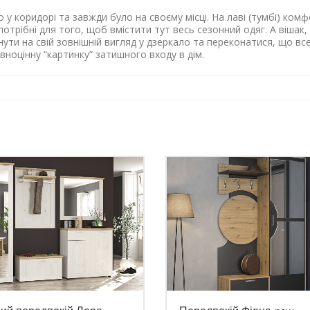
 у коридорі та завжди було на своєму місці. На лаві (тумбі) ком
отрібні для того, щоб вмістити тут весь сезонний одяг. А вішак
ти на свій зовнішній вигляд у дзеркало та переконатися, що все
ноцінну “картинку” затишного входу в дім.