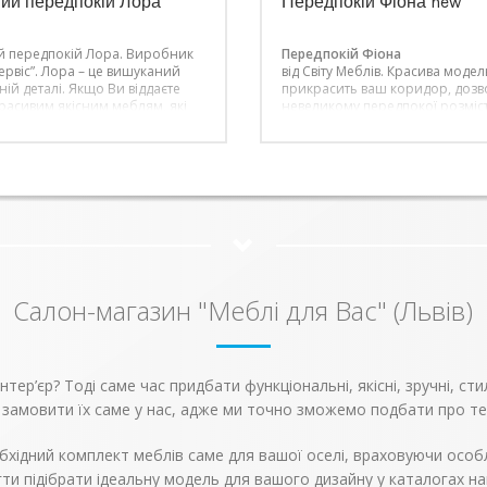
ий передпокій Лора
Передпокій Фіона new
 передпокій Лора. Виробник
Передпокій Фіона
рвіс”.
Лора – це вишуканий
від Світу Меблів.
Красива модел
ній деталі. Якщо Ви віддаєте
прикрасить ваш коридор, дозв
красивим якісним меблям, які
невеликому передпокої розміс
ти ідеальні у всьому. Тому її
повсякденний і верхній одяг. 
овідає її високому статусу.
в модерному стилі передпокій н
воєму універсальному дизайну,
відмінно впишеться в інтер’єр, 
єї серії будуть доречними в
наповнить ваш будинок чимос
 сучасному інтер’єрі і в будь-
незвичайним.
і.
Салон-магазин "Меблі для Вас" (Львів)
ер’єр? Тоді саме час придбати функціональні, якісні, зручні, сти
 замовити їх саме у нас, адже ми точно зможемо подбати про те
бхідний комплект меблів саме для вашої оселі, враховуючи особл
ти підібрати ідеальну модель для вашого дизайну у каталогах н