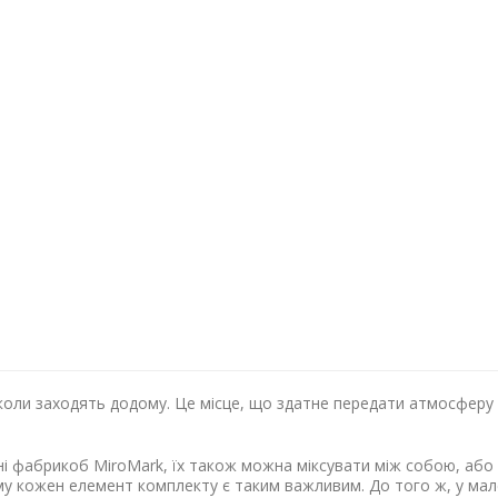
, коли заходять додому. Це місце, що здатне передати атмосфер
і фабрикоб MiroMark, їх також можна міксувати між собою, аб
ому кожен елемент комплекту є таким важливим. До того ж, у ма