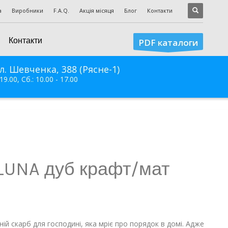
а
Виробники
F.A.Q.
Акція місяця
Блог
Контакти
Контакти
PDF каталоги
л. Шевченка, 388 (Рясне-1)
 19.00, Сб.: 10.00 - 17.00
LUNA дуб крафт/мат
ій скарб для господині, яка мріє про порядок в домі. Адже