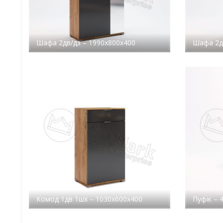
Шафа 2дв/дз – 1990x800x400
Шафа 2д
Комод 1дв 1шх – 1030x600x400
Пуфік – 