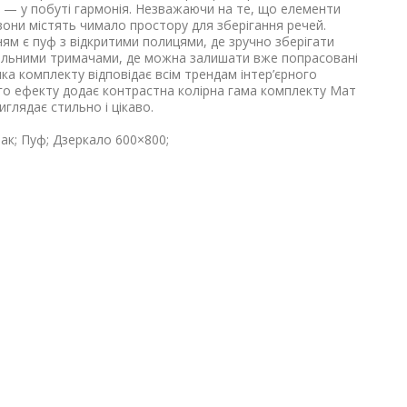
це — у побуті гармонія. Незважаючи на те, що елементи
вони містять чимало простору для зберігання речей.
ям є пуф з відкритими полицями, де зручно зберігати
ціальними тримачами, де можна залишати вже попрасовані
тика комплекту відповідає всім трендам інтер’єрного
о ефекту додає контрастна колірна гама комплекту Мат
глядає стильно і цікаво.
ак; Пуф; Дзеркало 600×800;