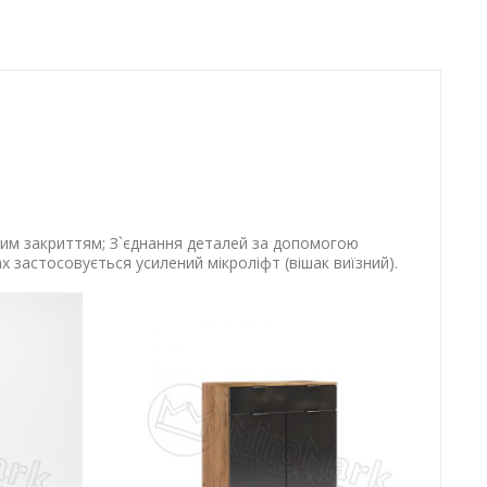
вним закриттям; З`єднання деталей за допомогою
х застосовується усилений мікроліфт (вішак виїзний).