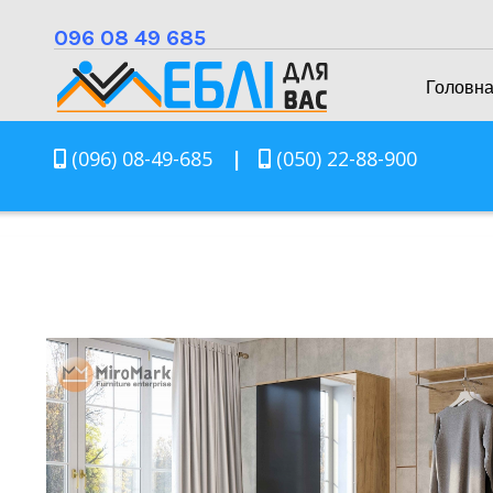
096 08 49 685
Головн
(096) 08-49-685
|
(050) 22-88-900