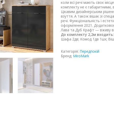
коли всі речі мають своє міс
комплекту не є габаритними, 
Цікавим дизайнерським рішенн
взуття. А також вішак зі спе
речі. Функціональність і есте
оформлення 2021. Додатковог
Лава та Дуб Крафт — вживу ви
До комплекту 2,2м входить:
Шафа 2дв; Комод 1дв 1шх; Віш
Категорія:
Передпокій
Бренд:
MiroMark