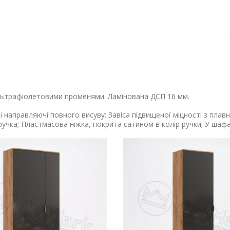
льтрафіолетовими променями. Ламінована ДСП 16 мм.
і направляючі повного висуву; Завіса підвищеної міцності з пла
ручка; Пластмасова ніжка, покрита сатином в колір ручки; У шафа