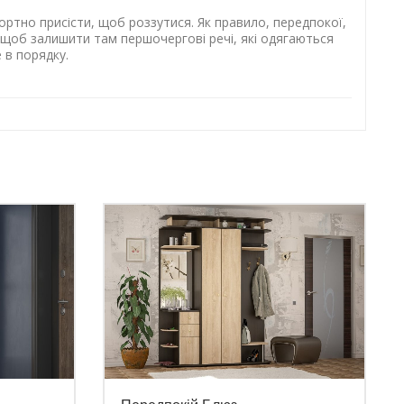
фортно присісти, щоб роззутися. Як правило, передпокої,
, щоб залишити там першочергові речі, які одягаються
 в порядку.