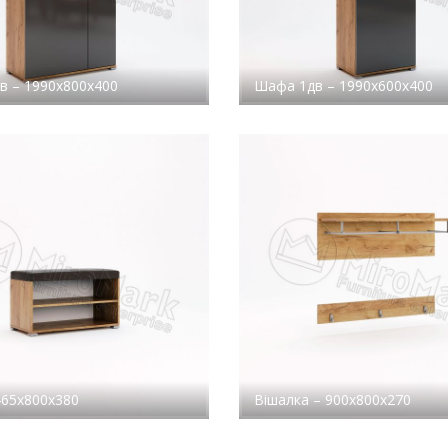
в – 1990x800x400
Шафа 1дв – 1990x600x400
465x800x380
Вішалка – 900x800x270