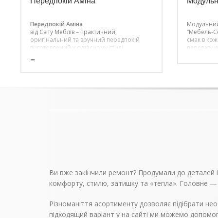
Передпокій Аміна
Модульн
Передпокій Аміна
Модульний
від Світу Меблів – практичний,
“Мебель-Се
оригінальний та зручний передпокій
смак в кож
виготовлений у сучасному стилі.
перевагу 
Передпокій Аміна – незважаючи на
повинні бу
–
невеликі розміри вмістив у себе все
якість відп
необхідне, тумбу для взуття, відкриті
Завдяки с
гачки, полку для головних уборів і ще
меблі з ці
багато різних дрібниць.
будь-якому
якій кімнат
Ви вже закінчили ремонт? Продумали до деталей інт
комфорту, стилю, затишку та «тепла». Головне —
Різноманіття асортименту дозволяє підібрати нео
підходящий варіант у на сайті ми можемо допомог