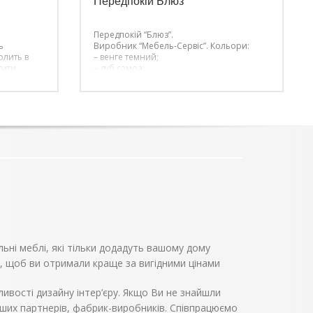
Передпокій Блюз
Передпокій “Блюз”.
ь
Виробник “Мебель-Сервіс”.
Кольори:
олить в
– венге темний;
тити
– дуб самоа;
Виконаний
е тільки
а й
ь
льні меблі, які тільки додадуть вашому дому
, щоб ви отримали краще за вигідними цінами
ивості дизайну інтер’єру. Якщо Ви не знайшли
аших партнерів, фабрик-виробників. Співпрацюємо