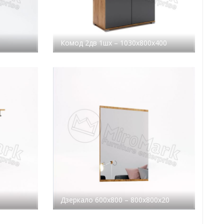
Комод 2дв 1шх – 1030x800x400
Дзеркало 600х800 – 800x800x20