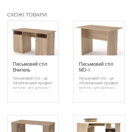
СХОЖІ ТОВАРИ
Письмовий стіл
Письмовий стіл
Вчитель
МО-1
Письмовий стіл – це
Письмовий стіл – це
обов’язковий предмет
обов’язковий предмет
меблів і для дитини, і
меблів і для дитини, і
для дорослого. Такий
для дорослого.
стіл необхідний для
Письмовий стіл
навчання азам
необхідний для
грамоти, малювання,
навчання азам
ліплення з пластиліну
грамоти, малювання,
та інших занять з
ліплення з пластиліну
розвитку моторики.
та інших занять з
Школяр користується
розвитку моторики.
письмовим столом
Школяр користується