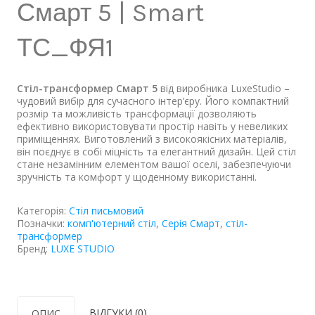
Смарт 5 | Smart
ТС_ФЯ1
Стіл-трансформер Смарт 5
від виробника LuxeStudio –
чудовий вибір для сучасного інтер’єру. Його компактний
розмір та можливість трансформації дозволяють
ефективно використовувати простір навіть у невеликих
приміщеннях. Виготовлений з високоякісних матеріалів,
він поєднує в собі міцність та елегантний дизайн. Цей стіл
стане незамінним елементом вашої оселі, забезпечуючи
зручність та комфорт у щоденному використанні.
Категорія:
Стіл письмовий
Позначки:
комп'ютерний стіл
,
Серія Смарт
,
стіл-
трансформер
Бренд:
LUXE STUDIO
ВІДГУКИ (0)
ОПИС