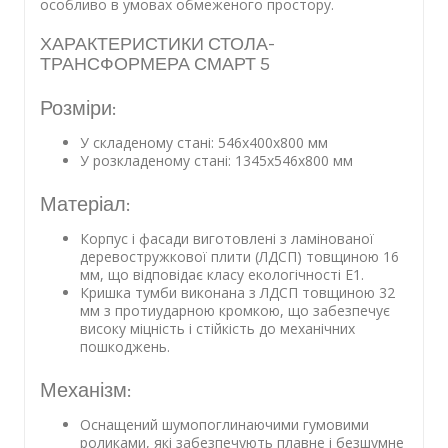
особливо в умовах обмеженого простору.
ХАРАКТЕРИСТИКИ СТОЛА-
ТРАНСФОРМЕРА СМАРТ 5
Розміри:
У складеному стані: 546х400х800 мм
У розкладеному стані: 1345х546х800 мм
Матеріал:
Корпус і фасади виготовлені з ламінованої
деревостружкової плити (ЛДСП) товщиною 16
мм, що відповідає класу екологічності Е1.
Кришка тумби виконана з ЛДСП товщиною 32
мм з протиударною кромкою, що забезпечує
високу міцність і стійкість до механічних
пошкоджень.
Механізм:
Оснащений шумопоглинаючими гумовими
роликами, які забезпечують плавне і безшумне