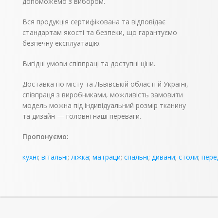
допоможемо з вибором.
Вся продукція сертифікована та відповідає
стандартам якості та безпеки, що гарантуємо
безпечну експлуатацію.
Вигідні умови співпраці та доступні ціни.
Доставка по місту та Львівській області й Україні,
співпраця з виробниками, можливість замовити
модель можна під індивідуальний розмір тканину
та дизайн — головні наші переваги.
Пропонуємо:
кухні
;
вітальні
;
ліжка
;
матраци
;
спальні
;
дивани
;
столи
;
пере