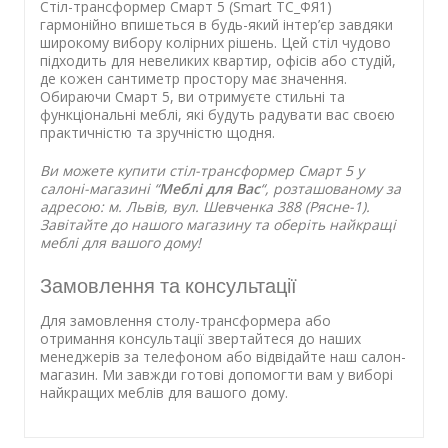
Стіл-трансформер Смарт 5 (Smart ТС_ФЯ1)
гармонійно впишеться в будь-який інтер’єр завдяки
широкому вибору колірних рішень. Цей стіл чудово
підходить для невеликих квартир, офісів або студій,
де кожен сантиметр простору має значення.
Обираючи Смарт 5, ви отримуєте стильні та
функціональні меблі, які будуть радувати вас своєю
практичністю та зручністю щодня.
Ви можете купити стіл-трансформер Смарт 5 у
салоні-магазині “
Меблі для Вас
“, розташованому за
адресою: м. Львів, вул. Шевченка 388 (Рясне-1).
Завітайте до нашого магазину та оберіть найкращі
меблі для вашого дому!
Замовлення та консультації
Для замовлення столу-трансформера або
отримання консультації звертайтеся до наших
менеджерів за телефоном або відвідайте наш салон-
магазин. Ми завжди готові допомогти вам у виборі
найкращих меблів для вашого дому.