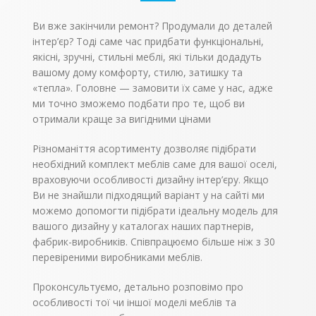
старшокласників і
кутовий розміщений
студентів, можливо,
на спеціальних ніжках,
Ви вже закінчили ремонт? Продумали до деталей
письмовий стіл
які захищають
поступиться місцем в
інтер’єр? Тоді саме час придбати функціональні,
підлогове покриття.
кімнаті
На фото
якісні, зручні, стильні меблі, які тільки додадуть
комп’ютерному. У
представлений лівий
вашому дому комфорту, стилю, затишку та
будь-якому випадку,
варіант стола.
асортимент моделей в
«тепла». Головне — замовити їх саме у нас, адже
різних кольорах
ми точно зможемо подбати про те, щоб ви
ламінованого ДСП
отримали краще за вигідними цінами
дозволить купити
письмовий стіл, який
найкращим чином
Різноманіття асортименту дозволяє підібрати
підходить для вашого
необхідний комплект меблів саме для вашої оселі,
інтер’єру.
враховуючи особливості дизайну інтер’єру. Якщо
Ви не знайшли підходящий варіант у на сайті ми
можемо допомогти підібрати ідеальну модель для
вашого дизайну у каталогах наших партнерів,
фабрик-виробників. Співпрацюємо більше ніж з 30
перевіреними виробниками меблів.
Проконсультуємо, детально розповімо про
особливості тої чи іншої моделі меблів та