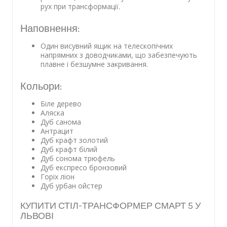
рух при трансформації.
Наповнення:
Один висувний ящик на телескопічних
напрямних з доводчиками, що забезпечують
плавне і безшумне закривання.
Кольори:
Біле дерево
Аляска
Дуб санома
Антрацит
Дуб крафт золотий
Дуб крафт білий
Дуб сонома трюфель
Дуб експресо бронзовий
Горіх ліон
Дуб урбан ойстер
КУПИТИ СТІЛ-ТРАНСФОРМЕР СМАРТ 5 У
ЛЬВОВІ