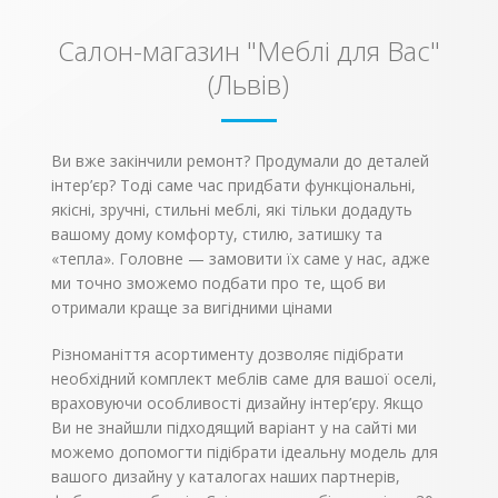
ергономічна та
Відмінно підійде для
займає мінімум місця
омеблювання
Салон-магазин "Меблі для Вас"
у вітальні, але при
невеликої вітальні.
цьому їй
(Львів)
притаманний стиль та
комфорт.
Ви вже закінчили ремонт? Продумали до деталей
інтер’єр? Тоді саме час придбати функціональні,
якісні, зручні, стильні меблі, які тільки додадуть
вашому дому комфорту, стилю, затишку та
«тепла». Головне — замовити їх саме у нас, адже
ми точно зможемо подбати про те, щоб ви
отримали краще за вигідними цінами
Різноманіття асортименту дозволяє підібрати
необхідний комплект меблів саме для вашої оселі,
враховуючи особливості дизайну інтер’єру. Якщо
Ви не знайшли підходящий варіант у на сайті ми
можемо допомогти підібрати ідеальну модель для
вашого дизайну у каталогах наших партнерів,