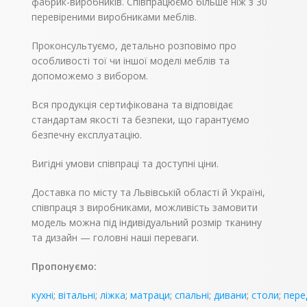
фабрик-виробників. Співпрацюємо більше ніж з 30
перевіреними виробниками меблів.
Проконсультуємо, детально розповімо про
особливості тої чи іншої моделі меблів та
допоможемо з вибором.
Вся продукція сертифікована та відповідає
стандартам якості та безпеки, що гарантуємо
безпечну експлуатацію.
Вигідні умови співпраці та доступні ціни.
Доставка по місту та Львівській області й Україні,
співпраця з виробниками, можливість замовити
модель можна під індивідуальний розмір тканину
та дизайн — головні наші переваги.
Пропонуємо:
кухні
;
вітальні
;
ліжка
;
матраци
;
спальні
;
дивани
;
столи
;
пере