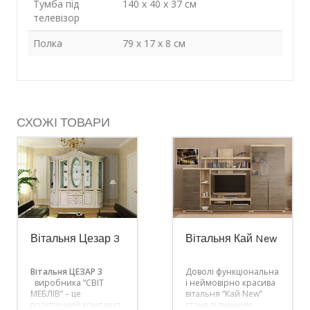
Тумба під
140 х 40 х 37 см
телевізор
Полка
79 х 17 х 8 см
СХОЖІ ТОВАРИ
Вітальня Цезар 3
Вітальня Кай New
Вітальня ЦЕЗАР 3
Доволі функціональна
виробника “СВІТ
і неймовірно красива
МЕБЛІВ” – це
вітальня “Кай New”
практичний комплект
стане відмінним