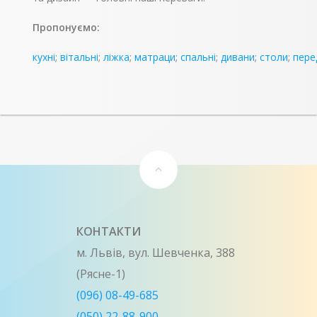
Пропонуємо:
кухні
;
вітальні
;
ліжка
;
матраци
;
спальні
;
дивани
;
столи
;
пере
КОНТАКТИ
м. Львів, вул. Шевченка, 388
(Рясне-1)
(096) 08-49-685
(050) 22-88-900