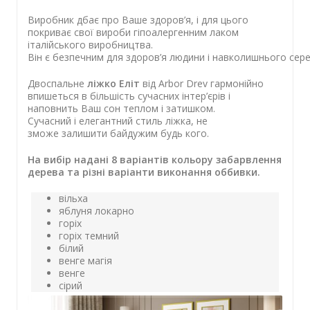
Виробник дбає про Ваше здоров’я, і ​​для цього
покриває свої вироби гіпоалергенним лаком
італійського виробництва.
Він
є
безпечним
для
здоров’я
людини
і
навколишнього
сер
Двоспальне
ліжко Еліт
від
Arbor Drev гармонійно
впишеться в більшість сучасних інтер’єрів і
наповнить Ваш сон теплом і затишком.
Сучасний
і
елегантний
стиль
ліжка
,
не
зможе
залишити
байдужим
будь кого.
На вибір надані 8 варіантів кольору забарвлення
дерева та
різні варіанти виконання оббивки.
вільха
яблуня локарно
горіх
горіх темний
білий
венге магія
венге
сірий