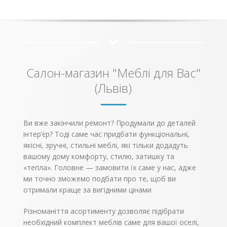
Сократ-Свінг стане
(представлену
чарівність і красу.
прекрасним
складною системою
Варто відзначити, що
рішенням для вашої
закритих поличок,
стінка Верона буде
вітальні або спальні.
висувних відділень, і
чудово виглядати в
Комфортабельна
шафок) і також дуже
великих залах з
модель з пружинним
стильний сучасний
паркетом на підлозі і
блоком Bonnel і
дизайн. Незважаючи
високими світлими
м’якою оббивкою –
на свої значні
стелями.
Салон-магазин "Меблі для Вас"
стійка, зручна і міцна.
габарити, дана
Форма дивана і
модель виглядає дуже
(Львів)
дизайн прикрасять
акуратно і
будь-яку квартиру.
естетичною. На
Оригінальна модель
поверхнях даного
із округлими
предмета інтер’єру
підлокітниками стане
красується такий
Ви вже закінчили ремонт? Продумали до деталей
центральним
колірній коктейль, як
інтер’єр? Тоді саме час придбати функціональні,
елементом інтер’єру
«венге темний / дуб
та дозволить
Самоа», що додає
якісні, зручні, стильні меблі, які тільки додадуть
комфортно
особливу родзинку
вашому дому комфорту, стилю, затишку та
влаштуватися під час
загальній стилістиці
«тепла». Головне — замовити їх саме у нас, адже
відпочинку. У
об’єкта. Головною
комплект дивана
виробничою
ми точно зможемо подбати про те, щоб ви
входять 3 подушки.
сировиною
отримали краще за вигідними цінами
Механізм
послужила ДСП, а для
трансформації –
накладок МДФ.
«єврокнижка».
Ця
Різноманіття асортименту дозволяє підібрати
модель доступна в
необхідний комплект меблів саме для вашої оселі,
різних варіантах