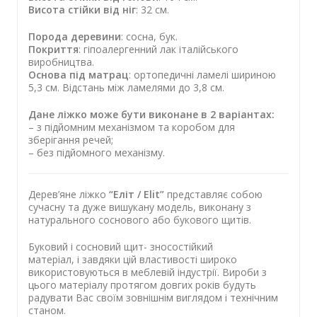
Висота стійки від ніг
: 32 см.
Порода деревини
: сосна, бук.
Покриття
: гіпоалергенний лак італійського
виробництва.
Основа під матрац
: ортопедичні ламелі шириною
5,3 см. Відстань між ламелями до 3,8 см.
Дане ліжко може бути виконане в 2 варіантах:
– з підйомним механізмом та коробом для
зберігання речей;
– без підйомного механізму.
Дерев’яне ліжко
“Еліт / Elit”
представляє собою
сучасну та дуже вишукану модель, виконану з
натурального соснового або букового
щитів
.
Буковий і сосновий щит- зносостійкий
матеріал,
і
завдяки
цій властивості
широко
використовуються в меблевій індустрії. Вироби з
цього матеріалу протягом довгих років будуть
радувати Вас своїм зовнішнім виглядом і технічним
станом.