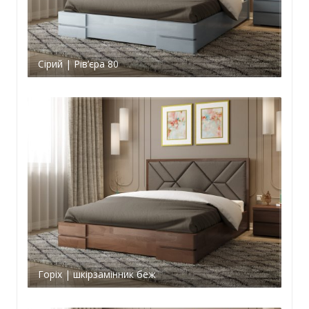
Сірий | Рів’єра 80
Горіх | шкірзамінник беж