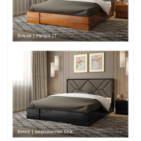
Вільха | Рів’єра 21
Венге | шкірзамінник беж