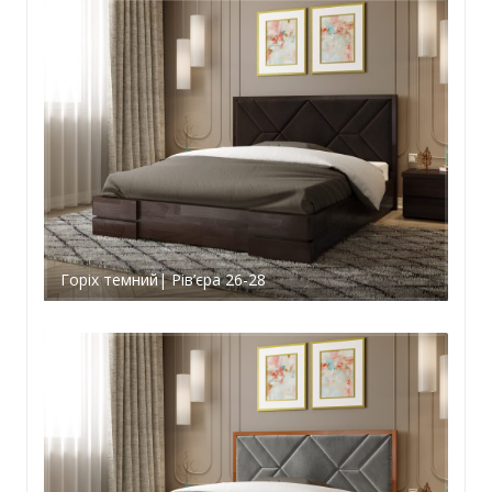
Горіх темний| Рів’єра 26-28