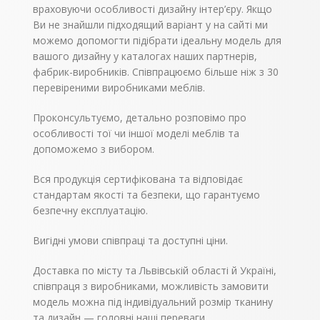
оббивки, які
враховуючи особливості дизайну інтер’єру. Якщо
представлені в
Ви не знайшли підходящий варіант у на сайті ми
нашому асортименті.
можемо допомогти підібрати ідеальну модель для
вашого дизайну у каталогах наших партнерів,
фабрик-виробників. Співпрацюємо більше ніж з 30
перевіреними виробниками меблів.
Проконсультуємо, детально розповімо про
особливості тої чи іншої моделі меблів та
допоможемо з вибором.
Вся продукція сертифікована та відповідає
стандартам якості та безпеки, що гарантуємо
безпечну експлуатацію.
Вигідні умови співпраці та доступні ціни.
Доставка по місту та Львівській області й Україні,
співпраця з виробниками, можливість замовити
модель можна під індивідуальний розмір тканину
та дизайн — головні наші переваги.