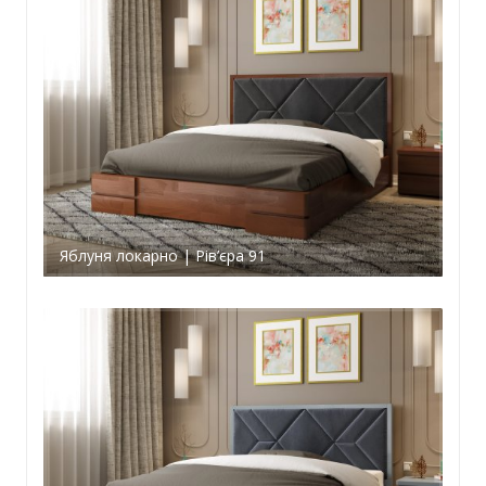
Яблуня локарно | Рів’єра 91